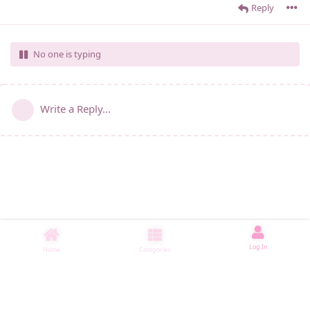
Reply
No one is typing
Write a Reply...
Log In
Home
Categories