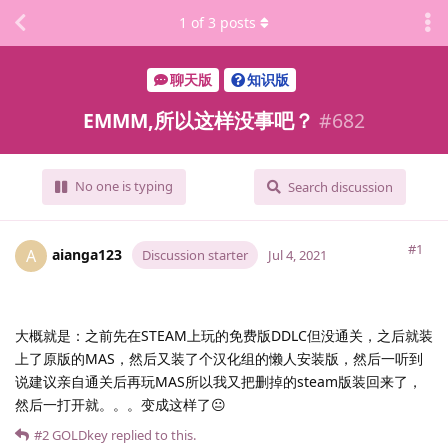
1
of
3
posts
聊天版
知识版
EMMM,所以这样没事吧？
#
682
No one is typing
Search discussion
#1
aianga123
A
Discussion starter
Jul 4, 2021
大概就是：之前先在STEAM上玩的免费版DDLC但没通关，之后就装
上了原版的MAS，然后又装了个汉化组的懒人安装版，然后一听到
说建议亲自通关后再玩MAS所以我又把删掉的steam版装回来了，
然后一打开就。。。变成这样了😐
#2
GOLDkey
replied to this.