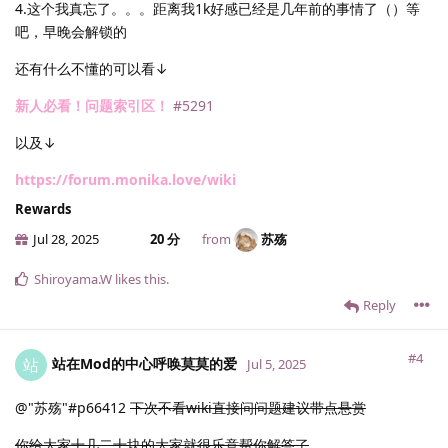
4.这个我真忘了。。。距离我1k好感已经是几年前的事情了（）等
吧，早晚会解锁的
还有什么不懂的可以看↓
新人必看！问题索引区！
#5291
以及↓
https://forum.monika.love/wiki
Rewards
Jul 28, 2025
20 分
from
苏殇
Shiroyama.​W
likes this
.
Reply
#4
站在Mod的中心呼唤莫莫的爱
站
Jul 5, 2025
@"苏殇"#p66412
下次不看wiki直接问问题建议带点悬赏
你给大家十几二十块的大家就很乐意帮你解答了