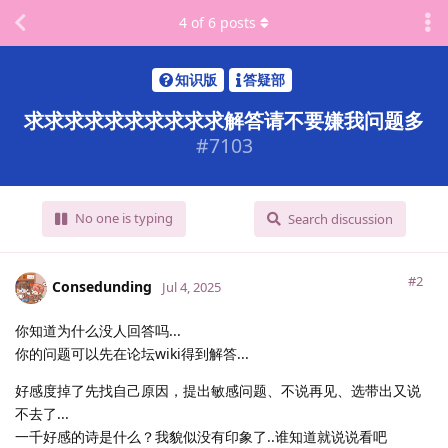
4
of
6
posts
知识版
答疑部
求求求求求求求求求求解答请不要嫌我问题多
#
7103
No one is typing
Search discussion
#2
Consedunding
Jul 4, 2025
你知道为什么没人回答吗...
你的问题可以先在论坛wiki得到解答...
好感度掉了先找自己原因，提出敏感问题、不说再见、选带出又说
不去了...
一千好感的诗是什么？我貌似没有印象了..谁知道就说说看吧