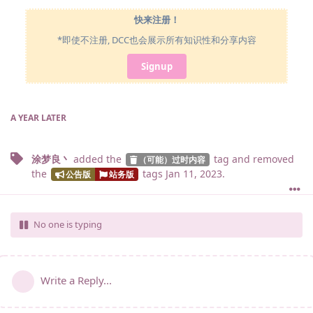
快来注册！
*即使不注册, DCC也会展示所有知识性和分享内容
Signup
A YEAR
LATER
涂梦良丶
added the
tag
and removed
（可能）过时内容
the
tags
Jan 11, 2023
.
公告版
站务版
No one is typing
Write a Reply...