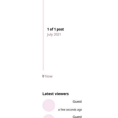
1
of
1
post
July 2021
Now
Latest viewers
Guest
a few seconds ago
Guest