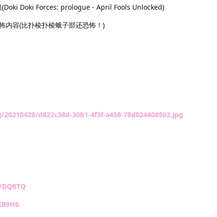
ki Doki Forces: prologue - April Fools Unlocked)
怖内容(比扑棱扑棱蛾子部还恐怖！)
g/20210428/d822c38d-30b1-4f3f-a458-78d024408502.jpg
s/DQRTQ
/XB9H6