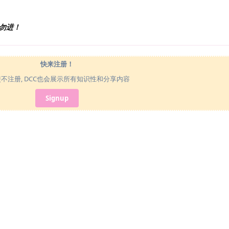
勿进！
快来注册！
使不注册, DCC也会展示所有知识性和分享内容
Signup