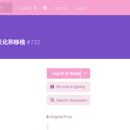
English
Sign Up
Log In
ey汉化和移植
#
732
Log In to Reply
No one is typing
Search discussion
Original Post