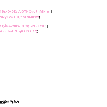
/s/1BsxDy0ZyLVOTHQqoFhMb1w
]
xDy0ZyLVOTHQqoFhMb1w
)
/1oTyiRAvmtwUOzqGPL7Fr1Q
]
yiRAvmtwUOzqGPL7Fr1Q
)
盘群组的存在