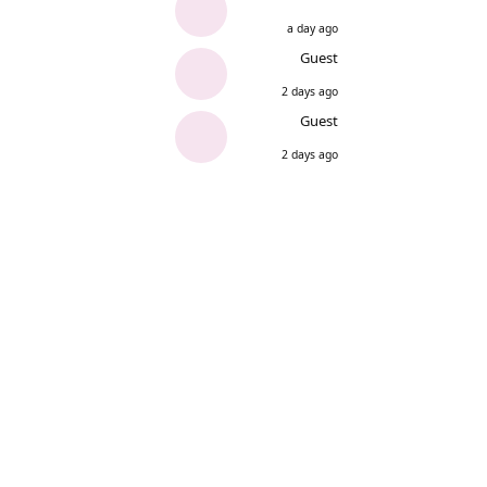
a day ago
Guest
2 days ago
Guest
2 days ago