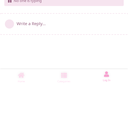
No one is typing
Write a Reply...
Log In
Home
Categories
睡了1001 ms
|
|
|