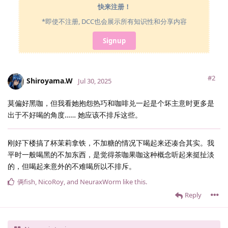
快来注册！
*即使不注册, DCC也会展示所有知识性和分享内容
Signup
#2
Shiroyama.​W
Jul 30, 2025
莫偏好黑咖，但我看她抱怨热巧和咖啡兑一起是个坏主意时更多是
出于不好喝的角度…… 她应该不排斥这些。
刚好下楼搞了杯茉莉拿铁，不加糖的情况下喝起来还凑合其实。我
平时一般喝黑的不加东西，是觉得茶咖果咖这种概念听起来挺扯淡
的，但喝起来意外的不难喝所以不排斥。
俩fish
,
NicoRoy
, and
NeuraxWorm
like this
.
Reply