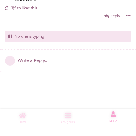
俩fish
likes this
.
Reply
No one is typing
Write a Reply...
Log In
Home
Categories