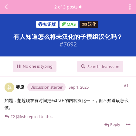
2
of
3
posts
知识版
MAS
汉化
有人知道怎么将未汉化的子模组汉化吗？
#
7692
No one is typing
Search discussion
#1
莽原
莽
Discussion starter
Sep 1, 2025
如题，想趁现在有时间把extraH的内容汉化一下，但不知道该怎么
做。
#2
俩fish
replied to this.
Reply