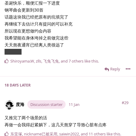
圣诞快乐，顺便汇报一下进度
钢琴曲会更新到30首
话题这块我已经把原有的坑填完了
再继续下去估计只有提问的可以补充
所以现在更想做约会内容
我希望能在身体垮掉之前做完这些
天天熬夜通宵已经离人类很远了
咕咕嘎嘎
Shiroyama.​W
,
zlls
,
飞兔飞兔
, and
7
others
like this
.
Reply
18 DAYS
LATER
#29
度海
Discussion starter
11 Jan
又推完了两个场景的活
再做一会我得赶紧躺下，这几天熬穿了导致心脏有点疼
东亚塚
,
nickname已被采用
,
saiwin2022
, and
11
others
like this
.