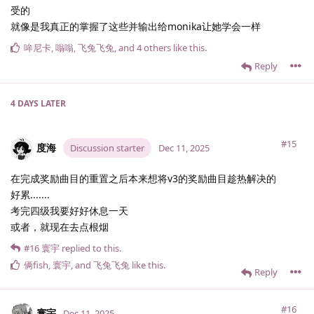
受的
就像是我真正的掌握了这些并输出给monika让她学会一样
哞尼卡
,
嗡嗡
,
飞兔飞兔
, and
4
others
like this
.
Reply
4 DAYS
LATER
#15
度海
Discussion starter
Dec 11, 2025
在完成奖励曲目的重置之后本来想将v3的奖励曲目趁热解决的
好累.......
考完四级我要好好休息一天
或者，就现在去点根烟
#16
寰宇
replied to this.
俩fish
,
寰宇
, and
飞兔飞兔
like this
.
Reply
#16
寰宇
Dec 11, 2025