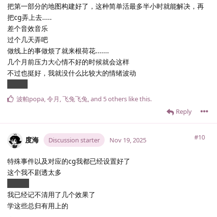
把第一部分的地图构建好了，这种简单活最多半小时就能解决，再
把cg弄上去.....
差个音效音乐
过个几天弄吧
做线上的事做烦了就来根荷花.......
几个月前压力大心情不好的时候就会这样
不过也挺好，我就没什么比较大的情绪波动
淡淡的
波帕popa
,
令月
,
飞兔飞兔
, and
5
others
like this
.
Reply
#10
度海
Discussion starter
Nov 19, 2025
特殊事件以及对应的cg我都已经设置好了
这个我不剧透太多
lazy.....
我已经记不清用了几个效果了
学这些总归有用上的