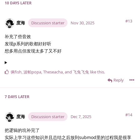
10 DAYS
LATER
#13
度海
Discussion starter
Nov 30, 2025
补充了些音效
发现p系列的歌都好好听
想多用点但发现太多了又不好
俩fish
,
波帕popa
,
Theseacha
, and
飞兔飞兔
like this
.
Reply
7 DAYS
LATER
#14
度海
Discussion starter
Dec 7, 2025
把逻辑的坑补完了
实际上学习这些知识并且总结之后放到submod里的过程我是很享