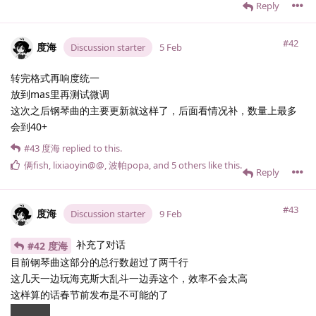
Reply
#42
度海
Discussion starter
5 Feb
转完格式再响度统一
放到mas里再测试微调
这次之后钢琴曲的主要更新就这样了，后面看情况补，数量上最多
会到40+
#43
度海
replied to this.
俩fish
,
lixiaoyin@@
,
波帕popa
, and
5
others
like this
.
Reply
#43
度海
Discussion starter
9 Feb
补充了对话
#42 度海
目前钢琴曲这部分的总行数超过了两千行
这几天一边玩海克斯大乱斗一边弄这个，效率不会太高
这样算的话春节前发布是不可能的了
肝疼.......