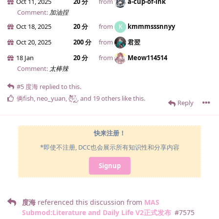
Oct 11, 2025
20 分
from
a-cup-of-ink
Comment:
加油捏
Oct 18, 2025
20 分
from
kmmmsssnnyy
K
Oct 20, 2025
200 分
from
君翌
18 Jan
20 分
from
Meow114514
Comment:
太棒辣
#5
度海
replied to this.
俩fish
,
neo_yuan
,
ღ້໌ᮩຼ
, and
19
others
like this
.
Reply
快来注册！
*即使不注册, DCC也会展示所有知识性和分享内容
Signup
度海
referenced this discussion from
MAS
Submod:Literature and Daily Life V2正式发布
#
7575