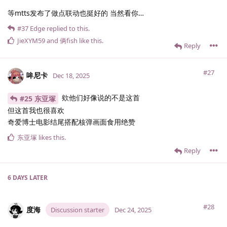
等mtts发布了做点联动也挺好的 当然看你…
#37
Edge
replied to this.
JieXYM59
and
俩fish
like this
.
Reply
#27
哞尼卡
Dec 18, 2025
欸他们好像说的不是这首
#25 东亚塚
但这首我也很喜欢
奇爱博士电影结尾搭配核弹画面食用绝赞
东亚塚
likes this
.
Reply
6 DAYS
LATER
#28
度海
Discussion starter
Dec 24, 2025