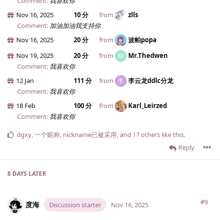
Comment:
我喜欢你
Nov 16, 2025
10 分
from
zlls
Comment:
加油加油我支持你
Nov 16, 2025
20 分
from
波帕popa
Nov 19, 2025
20 分
from
Mr.​Thedwen
M
Comment:
我喜欢你
12 Jan
111 分
from
李云龙ddlc分龙
李
Comment:
我喜欢你
18 Feb
100 分
from
Karl_Leirzed
Comment:
我喜欢你
dgxy
,
一个昵称
,
nickname已被采用
, and
17
others
like this
.
Reply
8 DAYS
LATER
#9
度海
Discussion starter
Nov 16, 2025