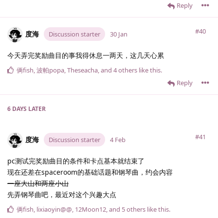
Reply
#40
度海
Discussion starter
30 Jan
今天弄完奖励曲目的事我得休息一两天，这几天心累
俩fish
,
波帕popa
,
Theseacha
, and
4
others
like this
.
Reply
6 DAYS
LATER
#41
度海
Discussion starter
4 Feb
pc测试完奖励曲目的条件和卡点基本就结束了
现在还差在spaceroom的基础话题和钢琴曲，约会内容
一座大山和两座小山
先弄钢琴曲吧，最近对这个兴趣大点
俩fish
,
lixiaoyin@@
,
12Moon12
, and
5
others
like this
.