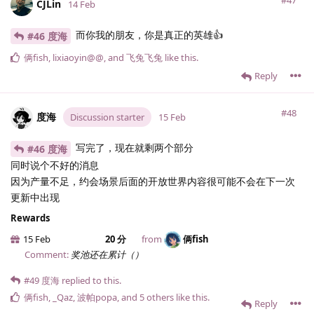
#47
CJLin
14 Feb
而你我的朋友，你是真正的英雄👍
#46 度海
俩fish
,
lixiaoyin@@
, and
飞兔飞兔
like this
.
Reply
#48
度海
Discussion starter
15 Feb
写完了，现在就剩两个部分
#46 度海
同时说个不好的消息
因为产量不足，约会场景后面的开放世界内容很可能不会在下一次
更新中出现
Rewards
15 Feb
20 分
from
俩fish
Comment:
奖池还在累计（）
#49
度海
replied to this.
俩fish
,
_Qaz
,
波帕popa
, and
5
others
like this
.
Reply