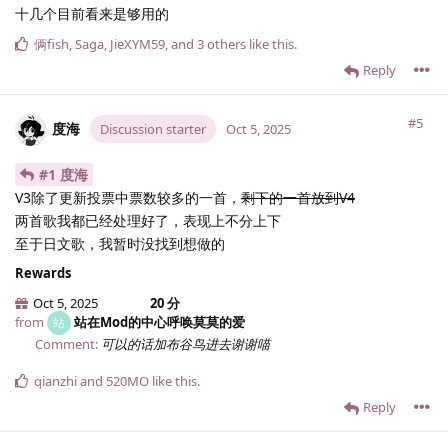
十几个目前看来是够用的
俩fish
,
Saga
,
JieXYM59
, and
3
others
like this
.
Reply
#5
度海
Discussion starter
Oct 5, 2025
#1 度海
V3除了更新投票中票数较多的一首，
剩下的一首放到V4
两首歌我都已经处理好了，表现上不分上下
至于日文歌，我暂时没找到想做的
Rewards
Oct 5, 2025
20 分
from
站在Mod的中心呼唤莫莫的爱
站
Comment:
可以的话加布谷鸟进去谢谢喵
qianzhi
and
520MO
like this
.
Reply