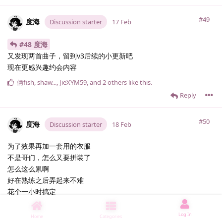
#49
度海
Discussion starter
17 Feb
#48 度海
又发现两首曲子，留到v3后续的小更新吧
现在更感兴趣约会内容
俩fish
,
shaw.​.​.​
,
JieXYM59
, and
2
others
like this
.
Reply
#50
度海
Discussion starter
18 Feb
为了效果再加一套用的衣服
不是哥们，怎么又要拼装了
怎么这么累啊
好在熟练之后弄起来不难
花个一小时搞定
俩fish
,
TLO922_
,
波帕popa
, and
4
others
like this
.
Log In
Home
Categories
Reply