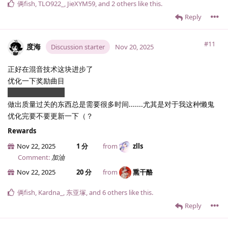
俩fish
,
TLO922_
,
JieXYM59
, and
2
others
like this
.
Reply
#11
度海
Discussion starter
Nov 20, 2025
正好在混音技术这块进步了
优化一下奖励曲目
想到什么做什么吧
做出质量过关的东西总是需要很多时间.......尤其是对于我这种懒鬼
优化完要不要更新一下（？
Rewards
Nov 22, 2025
1 分
from
zlls
Comment:
加油
Nov 22, 2025
20 分
from
熏干酪
俩fish
,
Kardna_
,
东亚塚
, and
6
others
like this
.
Reply