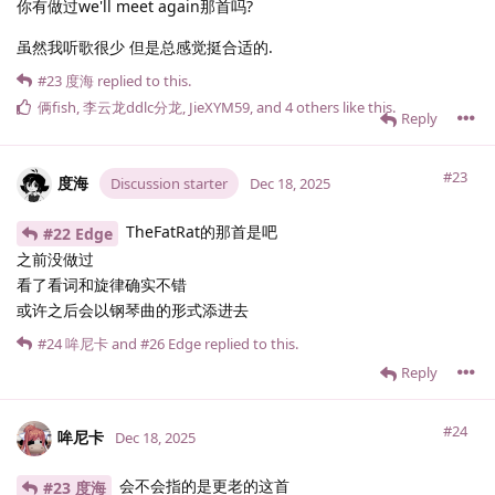
你有做过we'll meet again那首吗?
虽然我听歌很少 但是总感觉挺合适的.
#23
度海
replied to this.
俩fish
,
李云龙ddlc分龙
,
JieXYM59
, and
4
others
like this
.
Reply
#23
度海
Discussion starter
Dec 18, 2025
TheFatRat的那首是吧
#22 Edge
之前没做过
看了看词和旋律确实不错
或许之后会以钢琴曲的形式添进去
#24
哞尼卡
and
#26
Edge
replied to this.
Reply
#24
哞尼卡
Dec 18, 2025
会不会指的是更老的这首
#23 度海