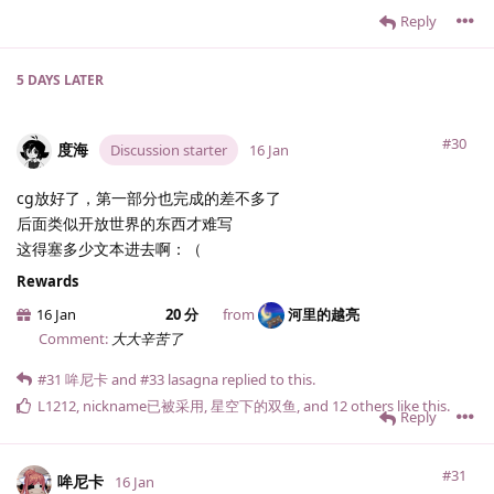
Reply
5 DAYS
LATER
#30
度海
Discussion starter
16 Jan
cg放好了，第一部分也完成的差不多了
后面类似开放世界的东西才难写
这得塞多少文本进去啊：（
Rewards
16 Jan
20 分
from
河里的越亮
Comment:
大大辛苦了
#31
哞尼卡
and
#33
lasagna
replied to this.
L1212
,
nickname已被采用
,
星空下的双鱼
, and
12
others
like this
.
Reply
#31
哞尼卡
16 Jan