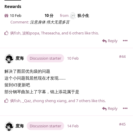
Rewards
10 Feb
10 分
from
狄小生
Comment:
注意身体 伟大无需多言
俩fish
,
波帕popa
,
Theseacha
, and
6
others
like this
.
Reply
#44
度海
Discussion starter
10 Feb
解决了图层优先级的问题
这个小问题我居然现在才发现......
留到V3更新吧
部分钢琴曲加上了字幕，锦上添花属于是
俩fish
,
_Qaz
,
zhong sheng xiang
, and
7
others
like this
.
Reply
#45
度海
Discussion starter
14 Feb