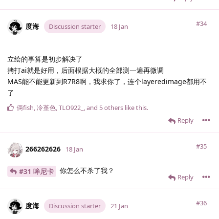
#34
度海
Discussion starter
18 Jan
立绘的事算是初步解决了
拷打ai就是好用，后面根据大概的全部测一遍再微调
MAS能不能更新到R7R8啊，我求你了，连个layeredimage都用不
了
俩fish
,
冷堇色
,
TLO922_
, and
5
others
like this
.
Reply
#35
266262626
18 Jan
你怎么不杀了我？
#31 哞尼卡
Reply
#36
度海
Discussion starter
21 Jan