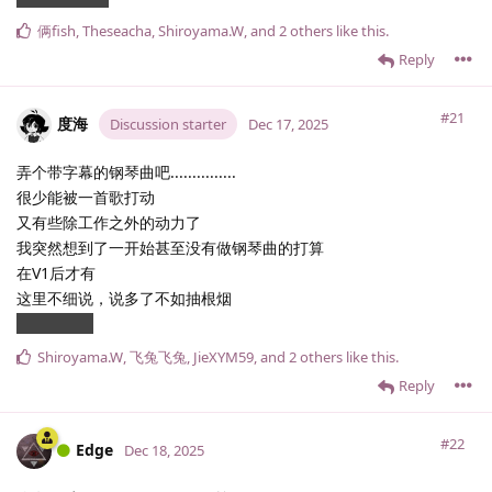
俩fish
,
Theseacha
,
Shiroyama.​W
, and
2
others
like this
.
Reply
#21
度海
Discussion starter
Dec 17, 2025
弄个带字幕的钢琴曲吧...............
很少能被一首歌打动
又有些除工作之外的动力了
我突然想到了一开始甚至没有做钢琴曲的打算
在V1后才有
这里不细说，说多了不如抽根烟
我讨厌回忆
Shiroyama.​W
,
飞兔飞兔
,
JieXYM59
, and
2
others
like this
.
Reply
#22
Edge
Dec 18, 2025