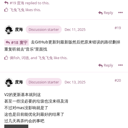
#19
度海
replied to this.
飞兔飞兔
likes this
.
Reply
#19
度海
Discussion starter
Dec 11, 2025
去GitHub更新到最新版然后把原来错误的路径删掉
#18 寰宇
重复听就去“音乐”里面找
俩fish
,
诃德
, and
飞兔飞兔
like this
.
Reply
#20
度海
Discussion starter
Dec 13, 2025
V2的更新基本就到这
甚至一些没必要的垃圾也没来得及清
不过对mas没影响就是了
这也是目前能优化到最好的结果了
过几天再弄约会的事吧
烟又不够抽了