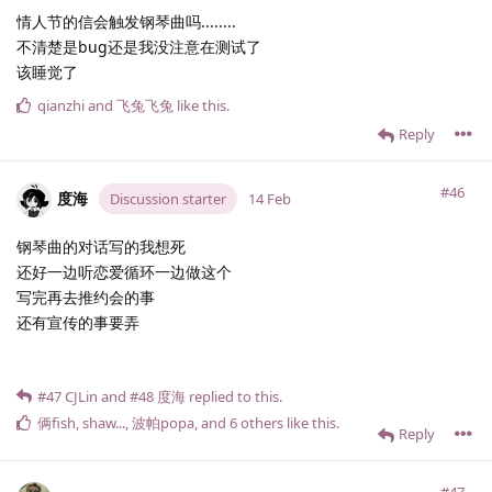
情人节的信会触发钢琴曲吗........
不清楚是bug还是我没注意在测试了
该睡觉了
qianzhi
and
飞兔飞兔
like this
.
Reply
#46
度海
Discussion starter
14 Feb
钢琴曲的对话写的我想死
还好一边听恋爱循环一边做这个
写完再去推约会的事
还有宣传的事要弄
#47
CJLin
and
#48
度海
replied to this.
俩fish
,
shaw.​.​.​
,
波帕popa
, and
6
others
like this
.
Reply