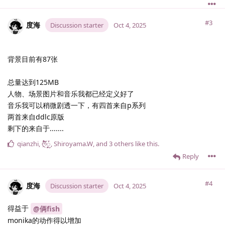
#3
度海
Discussion starter
Oct 4, 2025
背景目前有87张
总量达到125MB
人物、场景图片和音乐我都已经定义好了
音乐我可以稍微剧透一下，有四首来自p系列
两首来自ddlc原版
剩下的来自于.......
qianzhi
,
ღ້໌ᮩຼ
,
Shiroyama.​W
, and
3
others
like this
.
Reply
#4
度海
Discussion starter
Oct 4, 2025
得益于
@俩fish
monika的动作得以增加