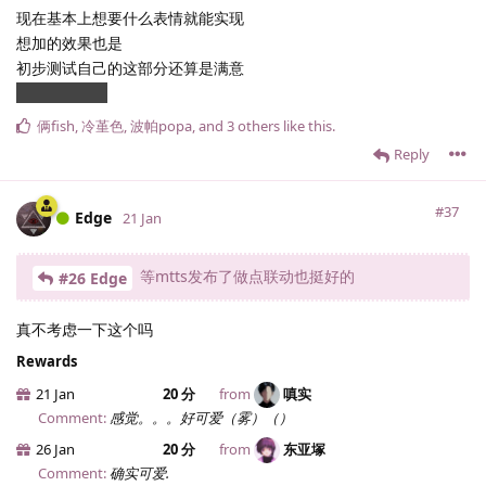
现在基本上想要什么表情就能实现
想加的效果也是
初步测试自己的这部分还算是满意
放假了就是爽
俩fish
,
冷堇色
,
波帕popa
, and
3
others
like this
.
Reply
#37
Edge
21 Jan
等mtts发布了做点联动也挺好的
#26 Edge
真不考虑一下这个吗
Rewards
21 Jan
20 分
from
嗔实
Comment:
感觉。。。好可爱（雾）（）
26 Jan
20 分
from
东亚塚
Comment:
确实可爱.