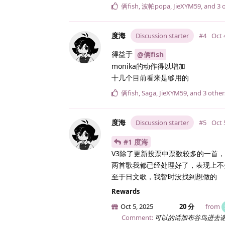
俩fish
,
波帕popa
,
JieXYM59
, and
3
o
度海
Discussion starter
#4
Oct 
得益于
@俩fish
monika的动作得以增加
十几个目前看来是够用的
俩fish
,
Saga
,
JieXYM59
, and
3
other
度海
Discussion starter
#5
Oct 
#1 度海
V3除了更新投票中票数较多的一首，
两首歌我都已经处理好了，表现上不
至于日文歌，我暂时没找到想做的
Rewards
Oct 5, 2025
20 分
from
Comment:
可以的话加布谷鸟进去