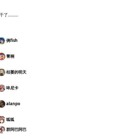
......
俩fish
菁桐
枯萎的明天
哞尼卡
alanpo
呱呱
群阿巴阿巴