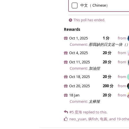
中文（ Chinese）
This poll has ended.
Rewards
Oct 1, 2025
1 分
from
Comment:
那我缺的日文这一块（
Oct 4, 2025
20 分
from
Oct 11, 2025
20 分
from
Comment:
加油捏
Oct 18, 2025
20 分
from
Oct 20, 2025
200 分
from
18 Jan
20 分
from
Comment:
太棒辣
#5
度海
replied to this.
neo_yuan
,
俩fish
,
龟酱
, and
19
othe