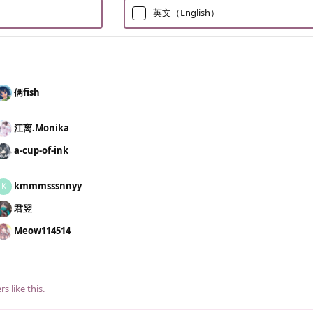
英文（English）
俩fish
）
江离.​Monika
a-cup-of-ink
kmmmsssnnyy
K
君翌
Meow114514
rs
like this
.