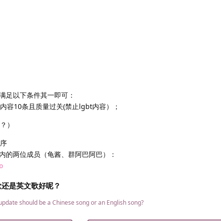
满足以下条件其一即可：
内容10条且质量过关(禁止lgbt内容）；
吗？）
程序
内的两位成员（龟酱、群阿巴阿巴）：
o
歌还是英文歌好呢？
 update should be a Chinese song or an English song?