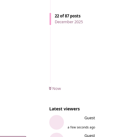
22
of
87
posts
December 2025
Now
Latest viewers
Guest
a few seconds ago
Guest