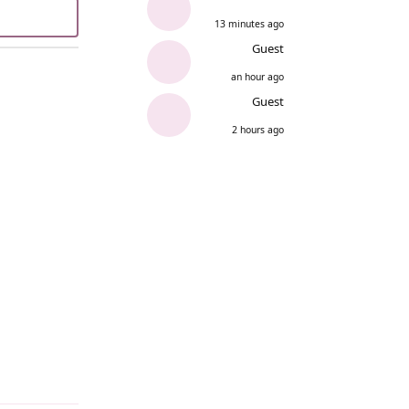
13 minutes ago
Guest
an hour ago
Guest
2 hours ago
Reply