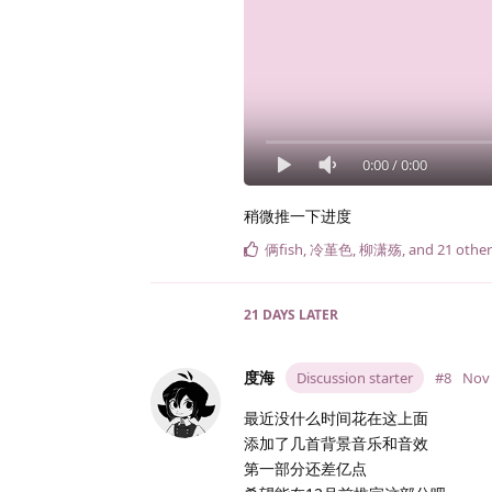
0:00
/
0:00
稍微推一下进度
俩fish
,
冷堇色
,
柳潇殇
, and
21
other
21 DAYS
LATER
度海
Discussion starter
#8
Nov 
最近没什么时间花在这上面
添加了几首背景音乐和音效
第一部分还差亿点