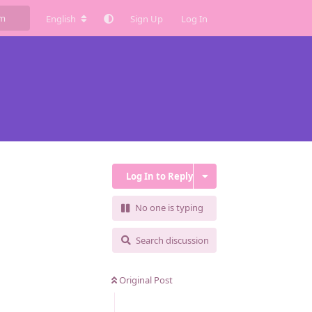
English
Sign Up
Log In
Log In to Reply
No one is typing
Search discussion
Original Post