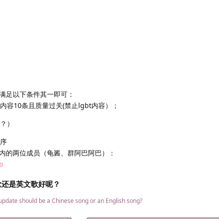
满足以下条件其一即可：
内容10条且质量过关(禁止lgbt内容）；
吗？）
程序
内的两位成员（龟酱、群阿巴阿巴）：
o
歌还是英文歌好呢？
 update should be a Chinese song or an English song?