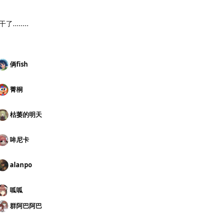
......
俩fish
菁桐
枯萎的明天
哞尼卡
alanpo
呱呱
群阿巴阿巴