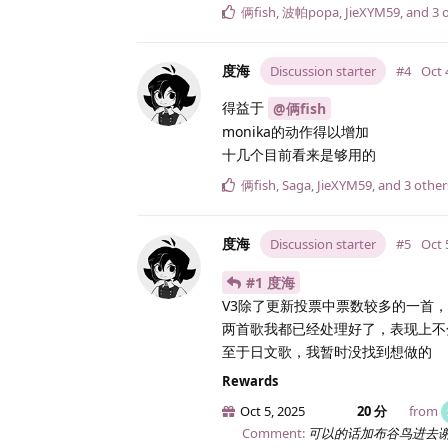
俩fish
,
波帕popa
,
JieXYM59
, and
3
o
度海
Discussion starter
#4
Oct 
得益于
@俩fish
monika的动作得以增加
十几个目前看来是够用的
俩fish
,
Saga
,
JieXYM59
, and
3
other
度海
Discussion starter
#5
Oct 
#1 度海
V3除了更新投票中票数较多的一首，
两首歌我都已经处理好了，表现上不
至于日文歌，我暂时没找到想做的
Rewards
Oct 5, 2025
20 分
from
Comment:
可以的话加布谷鸟进去