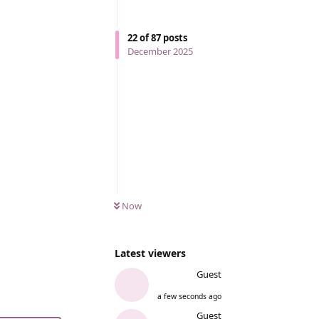
22
of
87
posts
December 2025
Now
Latest viewers
Guest
a few seconds ago
Guest