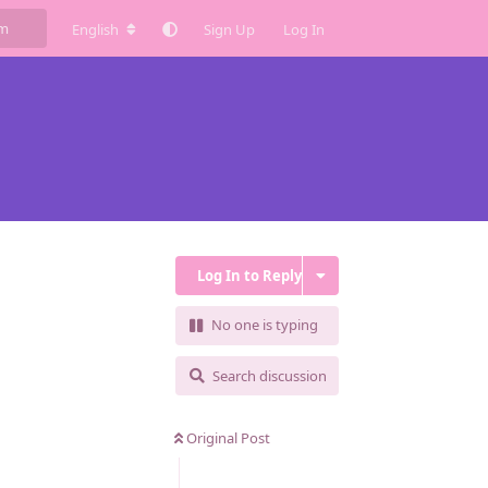
English
Sign Up
Log In
Log In to Reply
No one is typing
Search discussion
Original Post