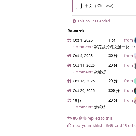
中文（ Chinese）
This poll has ended.
Rewards
Oct 1, 2025
1 分
from
Comment:
那我缺的日文这一块（
Oct 4, 2025
20 分
from
Oct 11, 2025
20 分
from
Comment:
加油捏
Oct 18, 2025
20 分
from
Oct 20, 2025
200 分
from
18 Jan
20 分
from
Comment:
太棒辣
#5
度海
replied to this.
neo_yuan
,
俩fish
,
龟酱
, and
19
othe