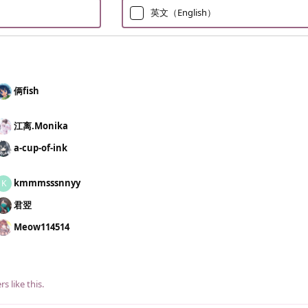
英文（English）
俩fish
）
江离.​Monika
a-cup-of-ink
kmmmsssnnyy
K
君翌
Meow114514
rs
like this
.