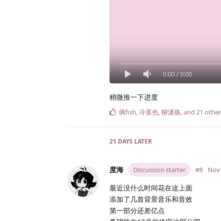
0:00
/
0:00
稍微推一下进度
俩fish
,
冷堇色
,
柳潇殇
, and
21
other
21 DAYS
LATER
度海
Discussion starter
#8
Nov 
最近没什么时间花在这上面
添加了几首背景音乐和音效
第一部分还差亿点