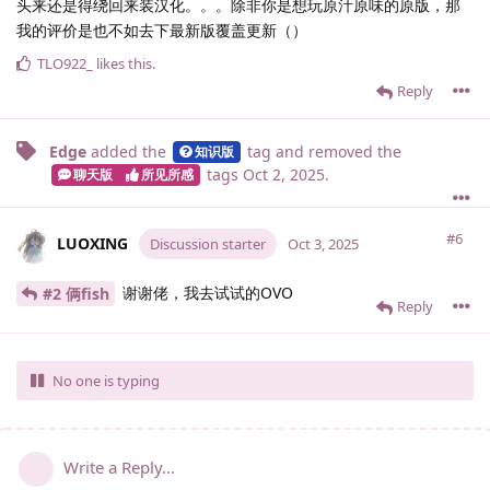
头来还是得绕回来装汉化。。。除非你是想玩原汁原味的原版，那
我的评价是也不如去下最新版覆盖更新（）
TLO922_
likes this
.
Reply
Edge
added the
tag
and removed the
知识版
tags
Oct 2, 2025
.
聊天版
所见所感
#6
LUOXING
Discussion starter
Oct 3, 2025
谢谢佬，我去试试的OVO
#2 俩fish
Reply
No one is typing
Write a Reply...