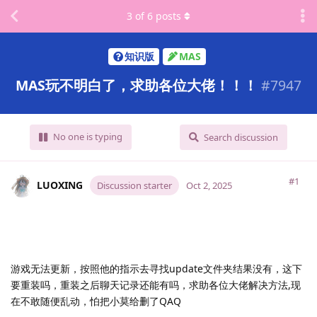
3
of
6
posts
知识版
MAS
MAS玩不明白了，求助各位大佬！！！
#
7947
No one is typing
Search discussion
#1
LUOXING
Discussion starter
Oct 2, 2025
游戏无法更新，按照他的指示去寻找update文件夹结果没有，这下
要重装吗，重装之后聊天记录还能有吗，求助各位大佬解决方法,现
在不敢随便乱动，怕把小莫给删了QAQ