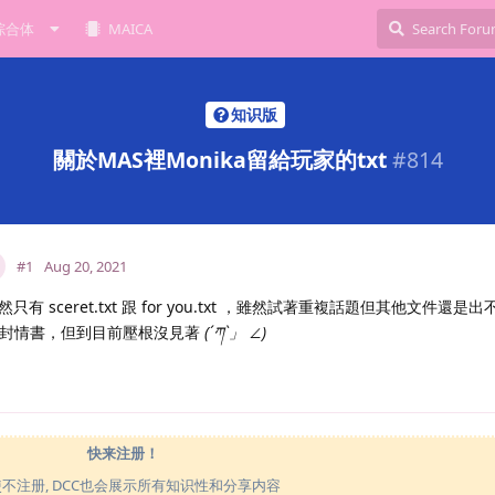
综合体
MAICA
知识版
關於MAS裡Monika留給玩家的txt
#
814
#1
Aug 20, 2021
ceret.txt 跟 for you.txt ，雖然試著重複話題但其他文件還是出不
後會變成一封情書，但到目前壓根沒見著
(´ཀ`」 ∠)
快来注册！
使不注册, DCC也会展示所有知识性和分享内容