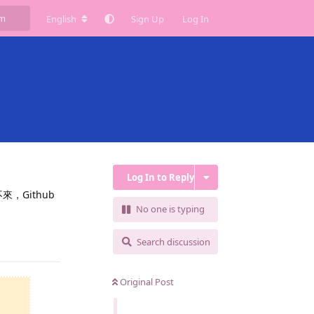
English
Sign Up
Log In
Log In to Reply
來，Github
No one is typing
Search discussion
Reply
Original Post