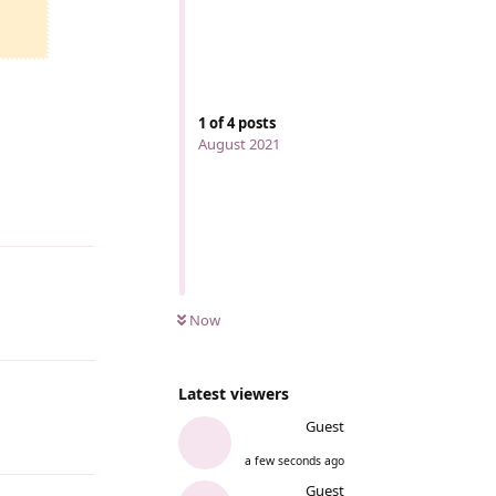
1
of
4
posts
August 2021
Reply
Now
Reply
Latest viewers
Guest
Reply
a few seconds ago
Guest