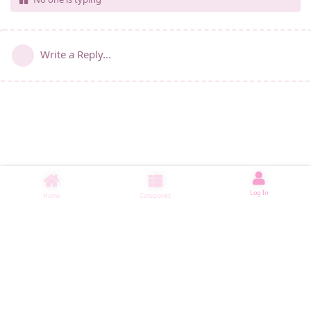
Write a Reply...
Log In
Home
Categories
睡了1000 ms
|
|
|