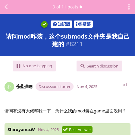
9
of
11
posts
知识版
答疑部
请问mod咋装，这个submods文件夹是我自己
建的
#
8211
No one is typing
Search discussion
#1
苍蓝残响
苍
Discussion starter
Nov 4, 2025
请问有没有大佬帮我一下，为什么我的mod装在game里面没用？
Shiroyama.​W
Nov 4, 2025
Best Answer