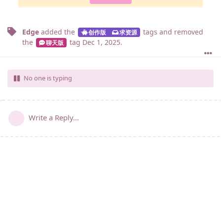
Edge
added the
tags
and removed
创作版
求资源
the
tag
Dec 1, 2025
.
聊天版
No one is typing
Write a Reply...