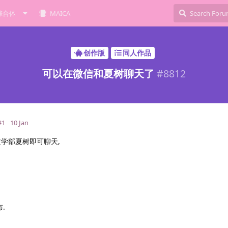
综合体
MAICA
创作版
同人作品
可以在微信和夏树聊天了
#
8812
#1
10 Jan
文学部夏树即可聊天,
.