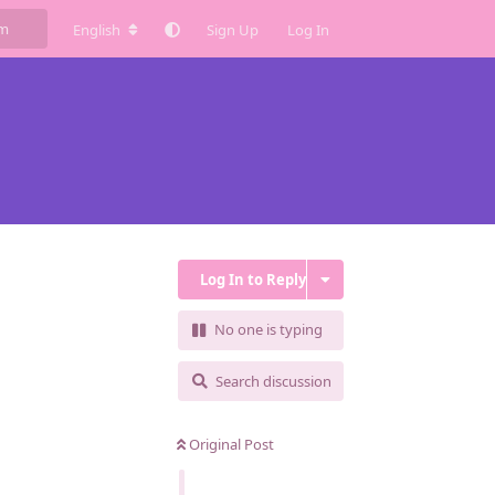
English
Sign Up
Log In
Log In to Reply
No one is typing
Search discussion
Original Post
Reply