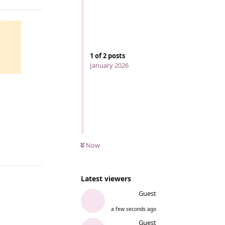
1
of
2
posts
January 2026
Now
Reply
Latest viewers
Guest
a few seconds ago
Guest