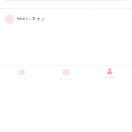
Write a Reply...
Log In
Home
Categories
睡了1500 ms
|
|
|