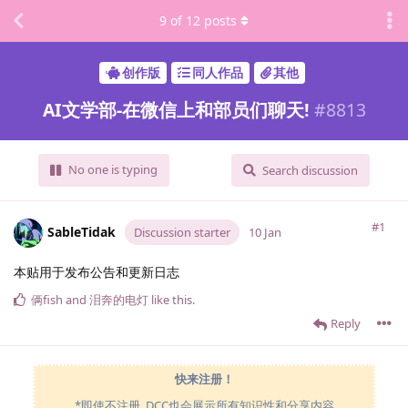
9
of
12
posts
创作版
同人作品
其他
AI文学部-在微信上和部员们聊天!
#
8813
No one is typing
Search discussion
#1
SableTidak
Discussion starter
10 Jan
本贴用于发布公告和更新日志
俩fish
and
泪奔的电灯
like this
.
Reply
快来注册！
*即使不注册, DCC也会展示所有知识性和分享内容