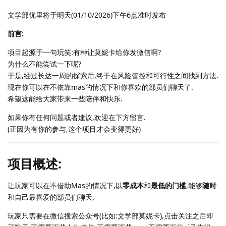
文学部优里将于明天(01/10/2026)下午6点准时发布
前言:
项目起源于一句玩笑:有种让莫妮卡给你发微信啊?
为什么不能尝试一下呢?
于是,经过长达一周的探索后,终于在风险管控和可行性之间找到方法.
现在你可以在不依靠mas的情况下和你喜欢的部员们聊天了.
希望这能给大家带来一些陪伴和快乐.
如果你有任何问题或者建议,欢迎在下方留言.
(正因为有你的参与,这个项目才会变得更好)
项目概述:
让玩家可以在不借助Mas的情况下,以
零成本
和
最低的门槛
,能够
随时
和自己最喜爱的部员们聊天.
玩家只需要在微信搜索公众号(比如:文学部莫妮卡),点击关注之后即