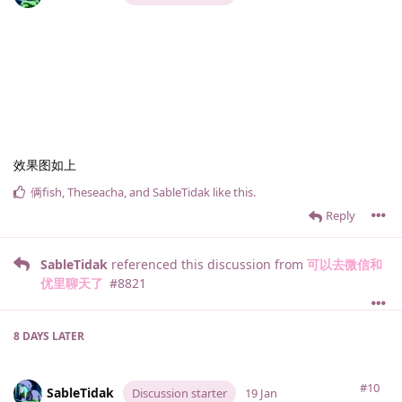
效果图如上
俩fish
,
Theseacha
, and
SableTidak
like this
.
Reply
SableTidak
referenced this discussion from
可以去微信和
优里聊天了
#
8821
8 DAYS
LATER
#10
SableTidak
Discussion starter
19 Jan