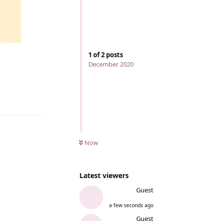
1
of
2
posts
December 2020
Reply
Now
Latest viewers
Guest
a few seconds ago
Guest