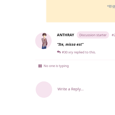
*即
ANTHRAY
Discussion starter
#
“Ite, missa est”
#30
xry
replied to this.
No one is typing
Write a Reply...