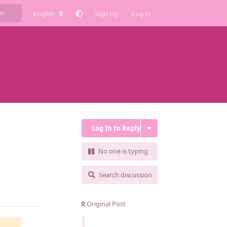
English
Sign Up
Log In
Log In to Reply
No one is typing
Search discussion
Reply
Original Post