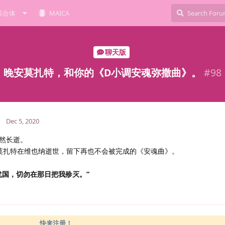
综合体
MAICA
聊天版
晚安莫扎特，和你的《D小调安魂弥撒曲》。
#
98
1
Dec 5, 2020
猝然长逝。
·莫扎特在维也纳逝世，留下再也不会被完成的《安魂曲》。
犹国，切勿在那日把我殄灭。”
快来注册！