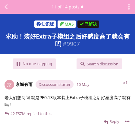
11
of
14
posts
知识版
MAS
已解决
求助！装好Extra子模组之后好感度高了就会有
吗
#
9907
No one is typing
Search discussion
#1
京城有雨
京
Discussion starter
10 May
老大们想问问 就是PE0.13版本装上Extra子模组之后好感度高了就有
吗！
#2
FSZM
replied to this.
Reply