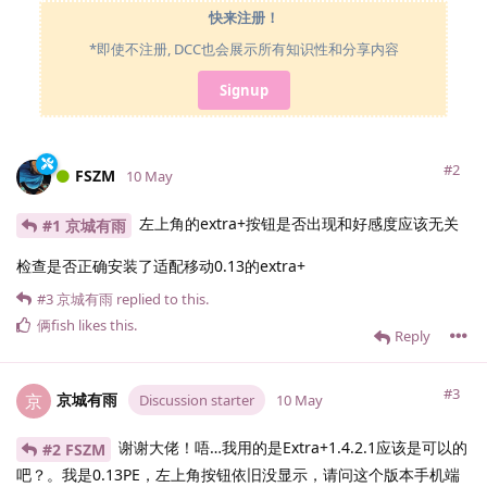
快来注册！
*即使不注册, DCC也会展示所有知识性和分享内容
Signup
#2
FSZM
10 May
左上角的extra+按钮是否出现和好感度应该无关
#1 京城有雨
检查是否正确安装了适配移动0.13的extra+
#3
京城有雨
replied to this.
俩fish
likes this
.
Reply
#3
京城有雨
京
Discussion starter
10 May
谢谢大佬！唔…我用的是Extra+1.4.2.1应该是可以的
#2 FSZM
吧？。我是0.13PE，左上角按钮依旧没显示，请问这个版本手机端