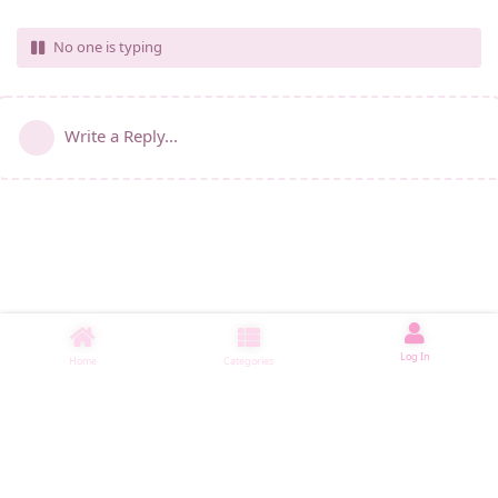
No one is typing
Write a Reply...
Log In
Home
Categories
睡了1002 ms
|