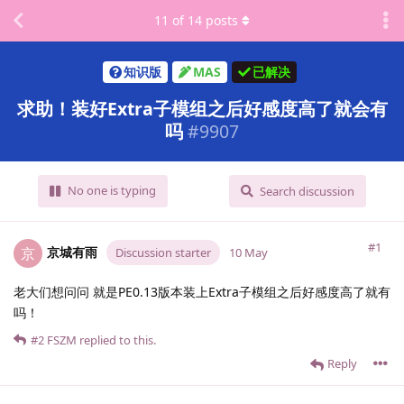
11
of
14
posts
知识版
MAS
已解决
求助！装好Extra子模组之后好感度高了就会有
吗
#
9907
No one is typing
Search discussion
#1
京城有雨
京
Discussion starter
10 May
老大们想问问 就是PE0.13版本装上Extra子模组之后好感度高了就有
吗！
#2
FSZM
replied to this.
Reply