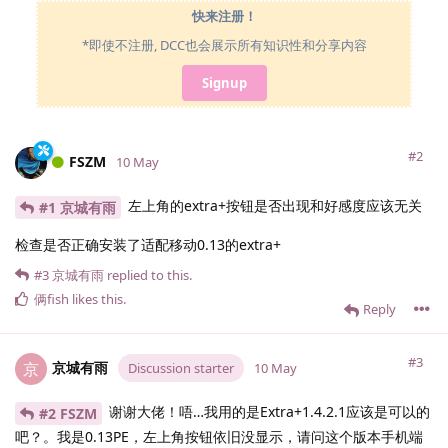
快来注册！
*即使不注册, DCC也会展示所有知识性和分享内容
Signup
#2
FSZM
10 May
左上角的extra+按钮是否出现和好感度应该无关
#1 京城有雨
检查是否正确安装了适配移动0.13的extra+
#3
京城有雨
replied to this.
俩fish
likes this
.
Reply
#3
京城有雨
京
Discussion starter
10 May
谢谢大佬！唔…我用的是Extra+1.4.2.1应该是可以的
#2 FSZM
吧？。我是0.13PE，左上角按钮依旧没显示，请问这个版本手机端