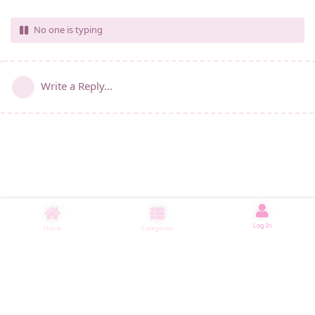
No one is typing
Write a Reply...
Log In
Home
Categories
睡了1500 ms
|