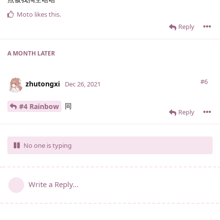
Moto
likes this
.
Reply
A MONTH
LATER
#6
zhutongxi
Dec 26, 2021
同
#4 Rainbow
Reply
No one is typing
Write a Reply...