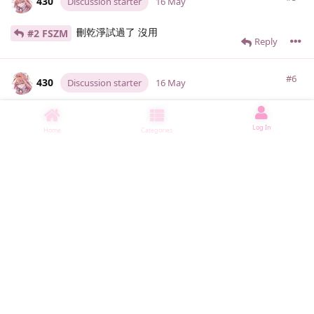
430
Discussion starter
16 May
刪乾淨試過了 沒用
#2 FSZM
Reply
#6
430
Discussion starter
16 May
帶h的是舊的 升新是直接覆蓋 降回舊的是把
#4 Shiroyama.​W
Log In
新的刪乾淨再裝舊的
Home
Categories
Reply
#7
430
Discussion starter
16 May
沒同時裝
#3 Shiroyama.​W
#8
FSZM
and
#9
Shiroyama.​W
replied to this.
Reply
#8
FSZM
16 May