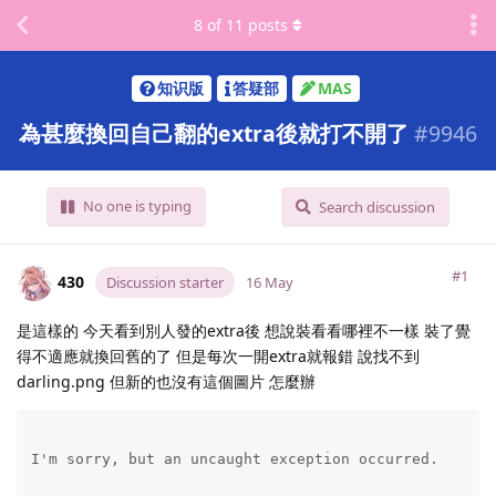
8
of
11
posts
知识版
答疑部
MAS
為甚麼換回自己翻的extra後就打不開了
#
9946
No one is typing
Search discussion
#1
430
Discussion starter
16 May
是這樣的 今天看到別人發的extra後 想說裝看看哪裡不一樣 裝了覺
得不適應就換回舊的了 但是每次一開extra就報錯 說找不到
darling.png 但新的也沒有這個圖片 怎麼辦