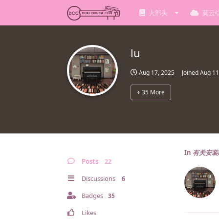
大部头
莫云
lu
Aug 17, 2025
Joined
Aug 11
+
35
More
In
有关安装
Posts
22
Discussions
6
Badges
35
Likes