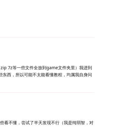
Reply
ip 7z等一些文件全放到game文件夹里）我进到
解这些东西，所以可能不太能看懂教程，均属我自身问
Reply
些看不懂，尝试了半天发现不行（我是纯弱智，对