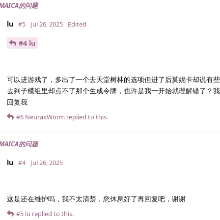
MAICA的问题
lu
#5
Jul 26, 2025
Edited
#4 lu
可以进游戏了，多出了一个去天堂树林的选项但进了后莫妮卡却说有些
去到子模组里却点不了那个生成令牌，也许是我一开始就理解错了？我的
回复我
#6
NeuraxWorm
replied to this.
MAICA的问题
lu
#4
Jul 26, 2025
这是还在维护吗，我不太清楚，您休息好了再回复吧，谢谢
#5
lu
replied to this.