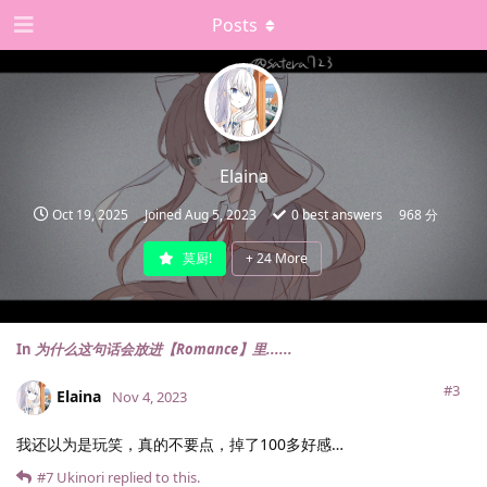
Posts
Elaina
Oct 19, 2025
Joined
Aug 5, 2023
0
best answers
968 分
莫厨!
+
24
More
In
为什么这句话会放进【Romance】里......
#3
Elaina
Nov 4, 2023
我还以为是玩笑，真的不要点，掉了100多好感…
#7
Ukinori
replied to this.