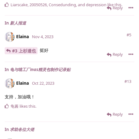
Liarscake
,
20050526
,
Consedunding
, and
depression
like this
.
Reply
In
新人报道
#5
Elaina
Nov 4, 2023
挺好
#3 上杉達也
Reply
In
龟与喵工厂mas精灵包制作记录贴
#13
Elaina
Oct 22, 2023
支持，加油哦！
龟酱
likes this
.
Reply
In
求助各位大佬