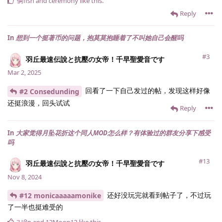
俩fish
and
ceremony
like this
.
Reply
In
想到一个挺著币的问题，抱莫莫抱睡着了不叫她自己会醒吗
#3
羽丘最速伝說と抗壓の女帝！千早聖愛音です
Mar 2, 2025
回看了一下自己发过的帖，发现这样好像
#2 Consedunding
还挺浪漫，回头试试
Reply
In
大家觉得月坠花折这个同人MOD怎么样？有体验过的群友分享下感受
吗
#13
羽丘最速伝說と抗壓の女帝！千早聖愛音です
Nov 8, 2024
还好没玩完就看到帖子了，不过玩
#12 monicaaaaamonike
了一半也挺难受的