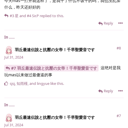
今天mas一打开就这样了，是我干了什么不该干的吗，我也没乱加
什么，昨天还好好的
#3
星
and
#4
Sir.​P
replied to this.
Reply
In
.....
#8
羽丘最速伝說と抗壓の女帝！千早聖愛音です
Jul 31, 2024
这绝对是我
#7 羽丘最速伝說と抗壓の女帝！千早聖愛音です
玩mas以来做过最傻逼的事
sjsj
,
知雨槿
, and
lingyue
like this
.
Reply
In
.....
#7
羽丘最速伝說と抗壓の女帝！千早聖愛音です
Jul 31, 2024