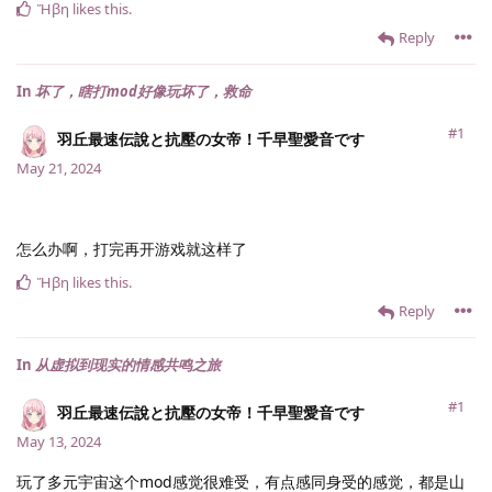
Ἥβη
likes this
.
Reply
In
坏了，瞎打mod好像玩坏了，救命
#1
羽丘最速伝說と抗壓の女帝！千早聖愛音です
May 21, 2024
怎么办啊，打完再开游戏就这样了
Ἥβη
likes this
.
Reply
In
从虚拟到现实的情感共鸣之旅
#1
羽丘最速伝說と抗壓の女帝！千早聖愛音です
May 13, 2024
玩了多元宇宙这个mod感觉很难受，有点感同身受的感觉，都是山