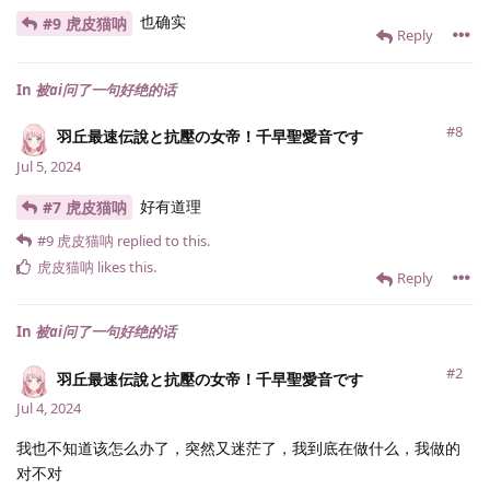
也确实
#9 虎皮猫呐
Reply
In
被ai问了一句好绝的话
#8
羽丘最速伝說と抗壓の女帝！千早聖愛音です
Jul 5, 2024
好有道理
#7 虎皮猫呐
#9
虎皮猫呐
replied to this.
虎皮猫呐
likes this
.
Reply
In
被ai问了一句好绝的话
#2
羽丘最速伝說と抗壓の女帝！千早聖愛音です
Jul 4, 2024
我也不知道该怎么办了，突然又迷茫了，我到底在做什么，我做的
对不对