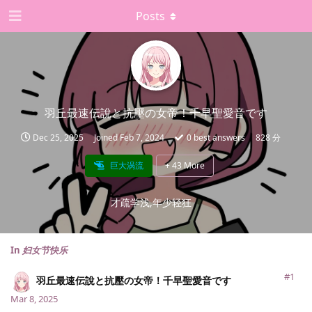
Posts
羽丘最速伝說と抗壓の女帝！千早聖愛音です
Dec 25, 2025
Joined
Feb 7, 2024
0
best answers
828 分
巨大涡流
+
43
More
才疏学浅,年少轻狂
In
妇女节快乐
#1
羽丘最速伝說と抗壓の女帝！千早聖愛音です
Mar 8, 2025