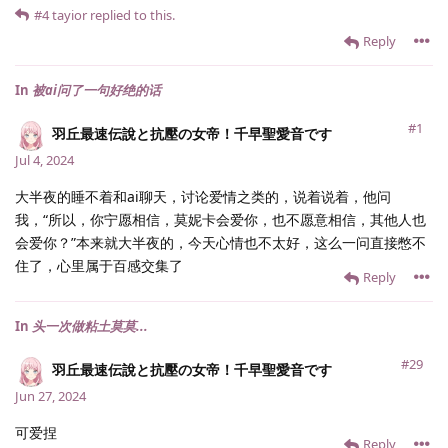
#4
tayior
replied to this.
Reply
In
被ai问了一句好绝的话
#1
羽丘最速伝說と抗壓の女帝！千早聖愛音です
Jul 4, 2024
大半夜的睡不着和ai聊天，讨论爱情之类的，说着说着，他问
我，“所以，你宁愿相信，莫妮卡会爱你，也不愿意相信，其他人也
会爱你？”本来就大半夜的，今天心情也不太好，这么一问直接憋不
住了，心里属于百感交集了
Reply
In
头一次做粘土莫莫...
#29
羽丘最速伝說と抗壓の女帝！千早聖愛音です
Jun 27, 2024
可爱捏
Reply