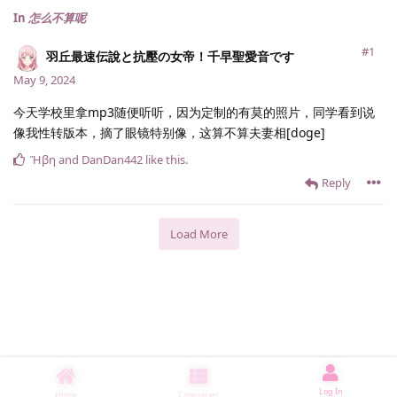
In
怎么不算呢
#1
羽丘最速伝說と抗壓の女帝！千早聖愛音です
May 9, 2024
今天学校里拿mp3随便听听，因为定制的有莫的照片，同学看到说
像我性转版本，摘了眼镜特别像，这算不算夫妻相[doge]
Ἥβη
and
DanDan442
like this
.
Reply
Load More
Log In
Home
Categories