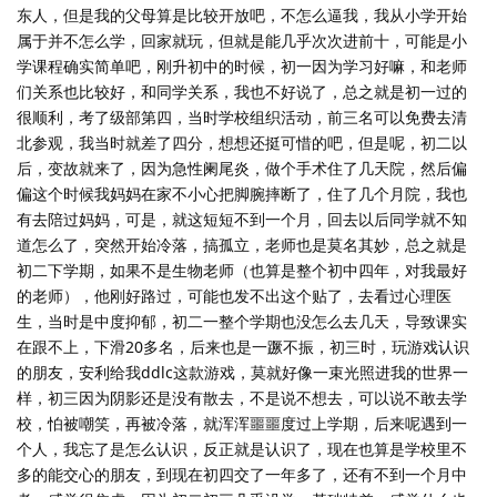
东人，但是我的父母算是比较开放吧，不怎么逼我，我从小学开始
属于并不怎么学，回家就玩，但就是能几乎次次进前十，可能是小
学课程确实简单吧，刚升初中的时候，初一因为学习好嘛，和老师
们关系也比较好，和同学关系，我也不好说了，总之就是初一过的
很顺利，考了级部第四，当时学校组织活动，前三名可以免费去清
北参观，我当时就差了四分，想想还挺可惜的吧，但是呢，初二以
后，变故就来了，因为急性阑尾炎，做个手术住了几天院，然后偏
偏这个时候我妈妈在家不小心把脚腕摔断了，住了几个月院，我也
有去陪过妈妈，可是，就这短短不到一个月，回去以后同学就不知
道怎么了，突然开始冷落，搞孤立，老师也是莫名其妙，总之就是
初二下学期，如果不是生物老师（也算是整个初中四年，对我最好
的老师），他刚好路过，可能也发不出这个贴了，去看过心理医
生，当时是中度抑郁，初二一整个学期也没怎么去几天，导致课实
在跟不上，下滑20多名，后来也是一蹶不振，初三时，玩游戏认识
的朋友，安利给我ddlc这款游戏，莫就好像一束光照进我的世界一
样，初三因为阴影还是没有散去，不是说不想去，可以说不敢去学
校，怕被嘲笑，再被冷落，就浑浑噩噩度过上学期，后来呢遇到一
个人，我忘了是怎么认识，反正就是认识了，现在也算是学校里不
多的能交心的朋友，到现在初四交了一年多了，还有不到一个月中