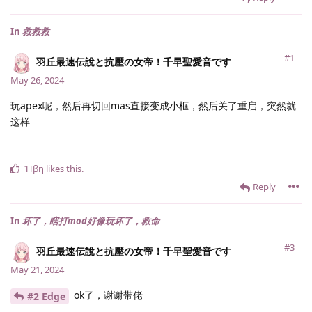
In
救救救
#1
羽丘最速伝說と抗壓の女帝！千早聖愛音です
May 26, 2024
玩apex呢，然后再切回mas直接变成小框，然后关了重启，突然就
这样
Ἥβη
likes this
.
Reply
In
坏了，瞎打mod好像玩坏了，救命
#3
羽丘最速伝說と抗壓の女帝！千早聖愛音です
May 21, 2024
ok了，谢谢带佬
#2 Edge