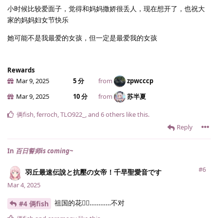
小时候比较爱面子，觉得和妈妈撒娇很丢人，现在想开了，也祝大
家的妈妈妇女节快乐
她可能不是我最爱的女孩，但一定是最爱我的女孩
Rewards
Mar 9, 2025
5 分
from
zpwcccp
Mar 9, 2025
10 分
from
苏半夏
俩fish
,
ferroch
,
TLO922_
, and
6
others
like this
.
Reply
In
百日誓师is coming~
#6
羽丘最速伝說と抗壓の女帝！千早聖愛音です
Mar 4, 2025
祖国的花👍🏻…………不对
#4 俩fish