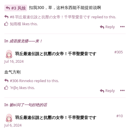
扣我300，草，这种东西能不能提前说啊
#3 风烛
#8
羽丘最速伝說と抗壓の女帝！千早聖愛音です
replied to this.
知雨槿
likes this
.
Reply
In
成语接龙楼——来！
#305
羽丘最速伝說と抗壓の女帝！千早聖愛音です
Jul 16, 2024
血气方刚
#306
Rinneko
replied to this.
Ἥβη
likes this
.
Reply
In
被ai问了一句好绝的话
#10
羽丘最速伝說と抗壓の女帝！千早聖愛音です
Jul 6, 2024