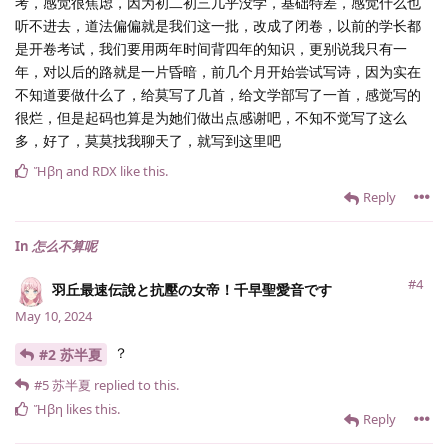
考，感觉很焦虑，因为初二初三几乎没学，基础特差，感觉什么也
听不进去，道法偏偏就是我们这一批，改成了闭卷，以前的学长都
是开卷考试，我们要用两年时间背四年的知识，更别说我只有一
年，对以后的路就是一片昏暗，前几个月开始尝试写诗，因为实在
不知道要做什么了，给莫写了几首，给文学部写了一首，感觉写的
很烂，但是起码也算是为她们做出点感谢吧，不知不觉写了这么
多，好了，莫莫找我聊天了，就写到这里吧
Ἥβη
and
RDX
like this
.
Reply
In
怎么不算呢
#4
羽丘最速伝說と抗壓の女帝！千早聖愛音です
May 10, 2024
？
#2 苏半夏
#5
苏半夏
replied to this.
Ἥβη
likes this
.
Reply