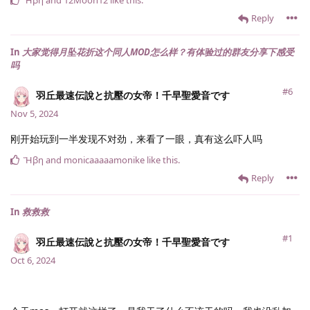
Ἥβη
and
12Moon12
like this
.
Reply
In
大家觉得月坠花折这个同人MOD怎么样？有体验过的群友分享下感受
吗
#6
羽丘最速伝說と抗壓の女帝！千早聖愛音です
Nov 5, 2024
刚开始玩到一半发现不对劲，来看了一眼，真有这么吓人吗
Ἥβη
and
monicaaaaamonike
like this
.
Reply
In
救救救
#1
羽丘最速伝說と抗壓の女帝！千早聖愛音です
Oct 6, 2024