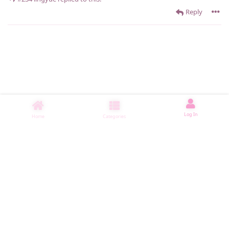
Reply
Log In
Home
Categories
睡了8001 ms
|
|
|