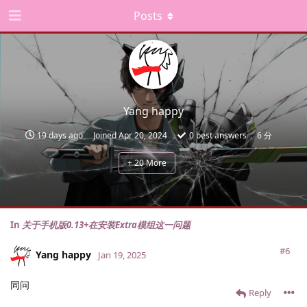
Posts
Yang happy
19 days ago
Joined
Apr 20, 2024
0
best answers
6 分
+
20
More
In
关于手机版0.13+在安装Extra模组这一问题
#6
Yang happy
Jan 19, 2025
同问
Reply