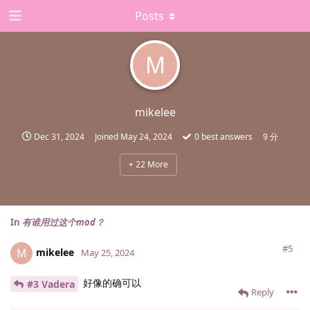
Posts
M
mikelee
Dec 31, 2024
Joined
May 24, 2024
0
best answers
9 分
+
22
More
In
有谁用过这个mod？
#5
mikelee
M
May 25, 2024
好像的确可以
#3 Vadera
Reply