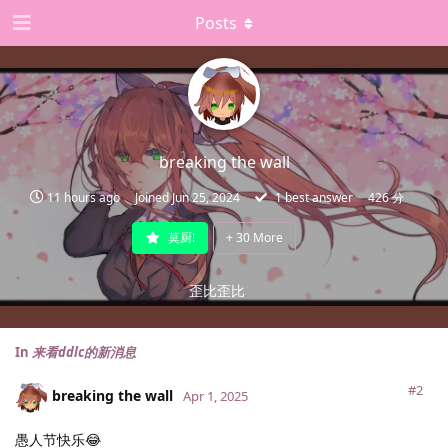
Posts
breaking the wall
11 hours ago
Joined
Jun 25, 2024
1
best answer
426 分
莫厨!
+
30
More
歪比歪比
In
来看ddlc的新消息
#2
breaking the wall
Apr 1, 2025
愚人节快乐😂