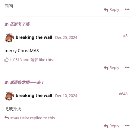
同问
Reply
In
圣诞节了喽
#8
breaking the wall
Dec 25, 2024
merry ChristMAS
Li0513
and
落梦
like this
.
Reply
In
成语接龙楼——来！
#648
breaking the wall
Dec 10, 2024
飞蛾扑火
#649
Delta
replied to this.
Reply