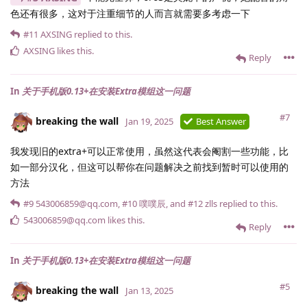
色还有很多，这对于注重细节的人而言就需要多考虑一下
#11
AXSING
replied to this.
AXSING
likes this
.
Reply
In
关于手机版0.13+在安装Extra模组这一问题
#7
breaking the wall
Jan 19, 2025
Best Answer
我发现旧的extra+可以正常使用，虽然这代表会阉割一些功能，比
如一部分汉化，但这可以帮你在问题解决之前找到暂时可以使用的
方法
#9
543006859@qq.​com
,
#10
噗噗辰
, and
#12
zlls
replied to this.
543006859@qq.​com
likes this
.
Reply
In
关于手机版0.13+在安装Extra模组这一问题
#5
breaking the wall
Jan 13, 2025