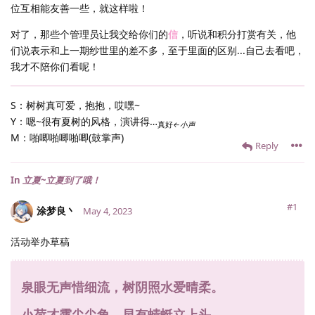
位互相能友善一些，就这样啦！
对了，那些个管理员让我交给你们的
信
，听说和积分打赏有关，他
们说表示和上一期纱世里的差不多，至于里面的区别...自己去看吧，
我才不陪你们看呢！
S：树树真可爱，抱抱，哎嘿~
Y：嗯~很有夏树的风格，演讲得…
真好
←小声
M：啪唧啪唧啪唧(鼓掌声)
Reply
In
立夏~立夏到了哦！
#1
涂梦良丶
May 4, 2023
活动举办草稿
泉眼无声惜细流，树阴照水爱晴柔。
小荷才露尖尖角，早有蜻蜓立上头。