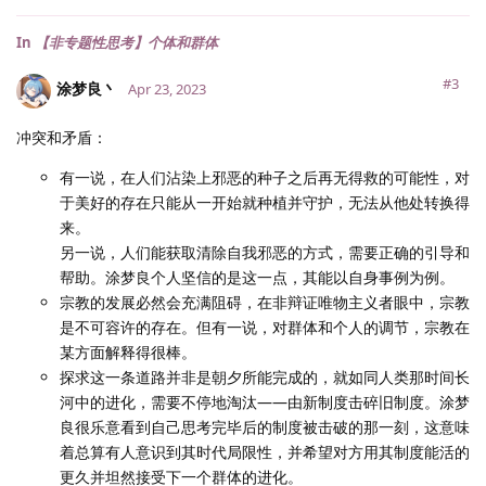
In
【非专题性思考】个体和群体
#3
涂梦良丶
Apr 23, 2023
冲突和矛盾：
有一说，在人们沾染上邪恶的种子之后再无得救的可能性，对
于美好的存在只能从一开始就种植并守护，无法从他处转换得
来。
另一说，人们能获取清除自我邪恶的方式，需要正确的引导和
帮助。涂梦良个人坚信的是这一点，其能以自身事例为例。
宗教的发展必然会充满阻碍，在非辩证唯物主义者眼中，宗教
是不可容许的存在。但有一说，对群体和个人的调节，宗教在
某方面解释得很棒。
探求这一条道路并非是朝夕所能完成的，就如同人类那时间长
河中的进化，需要不停地淘汰——由新制度击碎旧制度。涂梦
良很乐意看到自己思考完毕后的制度被击破的那一刻，这意味
着总算有人意识到其时代局限性，并希望对方用其制度能活的
更久并坦然接受下一个群体的进化。