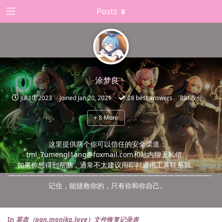
Posts
涂梦良丶
Jul 10, 2023
Joined
Jan 20, 2021
28
best answers
891.5 分
+
8
More
这里提供两个你可以信任的安全渠道：
tml_7umengl1ang@foxmail.com和站内聊天私信。
如果你想得到帮助，通常不太建议用即时通讯工具联系我。
——————————————————————————————
记住，能拯救你的，只有你和你自己。
In
莫盘（pan.monika.love）文件恢复记录表