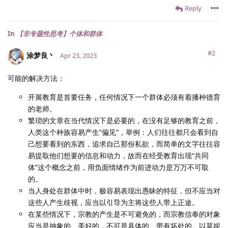
Reply
In
【非专题性思考】个体和群体
#2
涂梦良丶
Apr 23, 2023
可能的解决方法：
开展教育是首要任务，任何情况下一个群体必须有着播种德育
的老师。
繁琐的文章在当代情况下是必要的，在没有足够的教育之前，
人类这个种族容易产生“偏见”，举例：人们往往都只会看到自
己想要看到的东西，追求自己那份私欲，而简单的文字往往容
易提取他们想要的信息和动力，故而在经受教育出现“共同
体”这个概念之前，用负面情绪作为前进动力是万万不可取
的。
当人身处在群体中时，极容易表现出愚昧的特征，但不应当对
这些人产生歧视，应当以引导为主将这些人带上正途。
在某些情况下，宗教的产生是不可避免的，而宗教信奉的对象
应当是抽象的、美好的，不可是具体的、带有坏处的。以莫妮