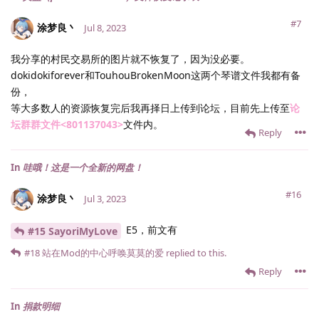
#7
涂梦良丶
Jul 8, 2023
我分享的村民交易所的图片就不恢复了，因为没必要。
dokidokiforever和TouhouBrokenMoon这两个琴谱文件我都有备
份，
等大多数人的资源恢复完后我再择日上传到论坛，目前先上传至
论
坛群群文件<801137043>
文件内。
Reply
In
哇哦！这是一个全新的网盘！
#16
涂梦良丶
Jul 3, 2023
E5，前文有
#15 SayoriMyLove
#18
站在Mod的中心呼唤莫莫的爱
replied to this.
Reply
In
捐款明细