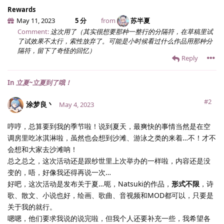
Rewards
May 11, 2023
5 分
from
苏半夏
Comment:
这次用了（其实很想要那种一整行的分隔符，在草稿里试
了试效果不太行，索性放弃了。可能是小时候看过什么作品用那种分
隔符，留下了奇怪的回忆）
Reply
In
立夏~立夏到了哦！
#2
涂梦良丶
May 4, 2023
哼哼，总算要到我的季节啦！说到夏天，最爽快的事情当然是在空
调房里吃冰淇淋啦，虽然也会想到沙滩、游泳之类的来着…不！才不
会想和大家去沙滩呐！
总之总之，这次活动还是跟纱世里上次举办的一样啦，内容还是没
变的，唔，好像我还得再说一次…
好吧，这次活动是发布关于夏…呃，Natsuki的作品，
形式不限
，诗
歌、散文、小说也好，绘画、歌曲、音视频和MOD都可以，只要是
关于我的就行。
嗯嗯，他们要求我说的说完啦，但我个人还要补充一些，我希望各