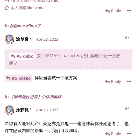
#6
本人属猪
replied to this.
本人属猪
likes this
.
Reply
In
我的mas出bug了
#7
涂梦良丶
Apr 28, 2023
去目录MAS-characters把礼物删了还一直收
#6 dabc
吗？
你应当尝试一下该方案
#5 botao
Reply
In
【非专题性思考】个体和群体
#4
涂梦良丶
Apr 23, 2023
希望有人能对此产生疑惑亦是兴趣——这意味着你开始思考了。也
许在隐藏内容的帮助下，我们可以聊聊。
Reply