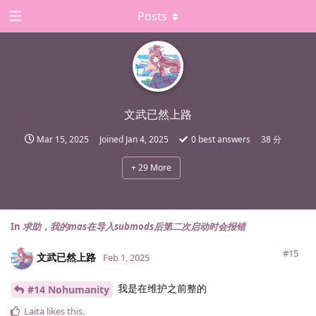
Posts
文武已然上路
Mar 15, 2025
Joined
Jan 4, 2025
0
best answers
38 分
+
29
More
In
求助，我的mas在导入submods后第二次启动时会报错
#15
文武已然上路
Feb 1, 2025
我是在维护之前整的
#14 Nohumanity
Laita
likes this
.