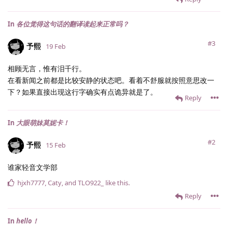
In
各位觉得这句话的翻译读起来正常吗？
#3
予熙
19 Feb
相顾无言，惟有泪千行。
在看新闻之前都是比较安静的状态吧。看着不舒服就按照意思改一
下？如果直接出现这行字确实有点诡异就是了。
Reply
In
大眼萌妹莫妮卡！
#2
予熙
15 Feb
谁家轻音文学部
hjxh7777
,
Caty
, and
TLO922_
like this
.
Reply
In
hello！