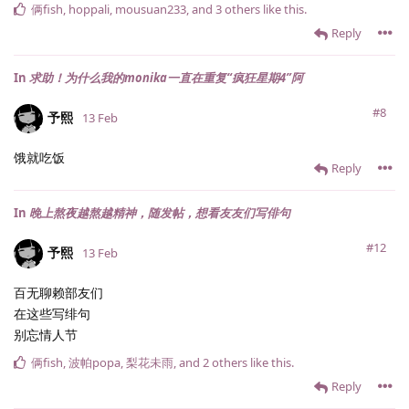
俩fish
,
hoppali
,
mousuan233
, and
3
others
like this
.
Reply
In
求助！为什么我的monika一直在重复“疯狂星期4”阿
#8
予熙
13 Feb
饿就吃饭
Reply
In
晚上熬夜越熬越精神，随发帖，想看友友们写俳句
#12
予熙
13 Feb
百无聊赖部友们
在这些写绯句
别忘情人节
俩fish
,
波帕popa
,
梨花未雨
, and
2
others
like this
.
Reply