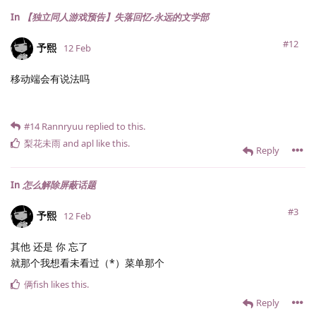
In
【独立同人游戏预告】失落回忆-永远的文学部
#12
予熙
12 Feb
移动端会有说法吗
#14
Rannryuu
replied to this.
梨花未雨
and
apl
like this
.
Reply
In
怎么解除屏蔽话题
#3
予熙
12 Feb
其他 还是 你 忘了
就那个我想看未看过（*）菜单那个
俩fish
likes this
.
Reply