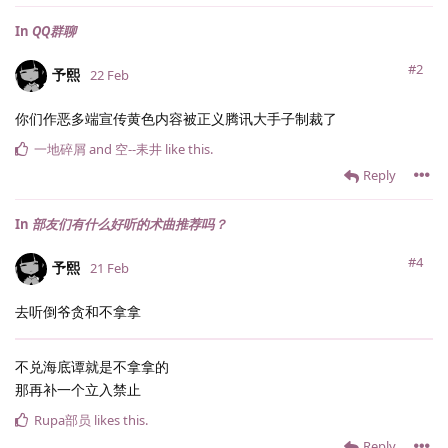
In
QQ群聊
#2
予熙
22 Feb
你们作恶多端宣传黄色内容被正义腾讯大手子制裁了
一地碎屑
and
空--耒井
like this
.
Reply
In
部友们有什么好听的术曲推荐吗？
#4
予熙
21 Feb
去听倒爷贪和不拿拿
不兑海底谭就是不拿拿的
那再补一个立入禁止
Rupa部员
likes this
.
Reply