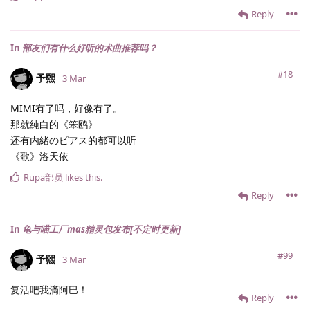
Reply
In
部友们有什么好听的术曲推荐吗？
#18
予熙
3 Mar
MIMI有了吗，好像有了。
那就純白的《笨鸥》
还有内緒のピアス的都可以听
《歌》洛天依
Rupa部员
likes this
.
Reply
In
龟与喵工厂mas精灵包发布[不定时更新]
#99
予熙
3 Mar
复活吧我滴阿巴！
Reply