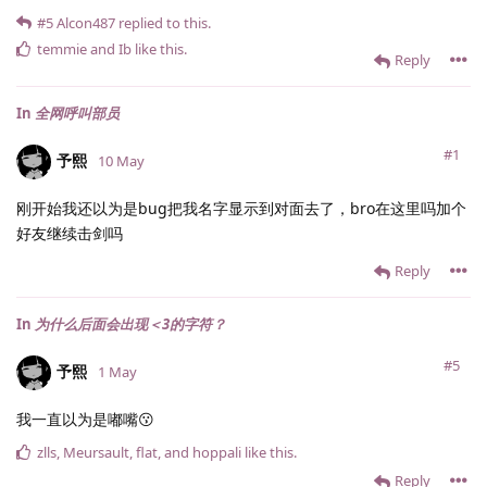
#5
Alcon487
replied to this.
temmie
and
Ib
like this
.
Reply
In
全网呼叫部员
#1
予熙
10 May
刚开始我还以为是bug把我名字显示到对面去了，bro在这里吗加个
好友继续击剑吗
Reply
In
为什么后面会出现＜3的字符？
#5
予熙
1 May
我一直以为是嘟嘴😗
zlls
,
Meursault
,
flat
, and
hoppali
like this
.
Reply