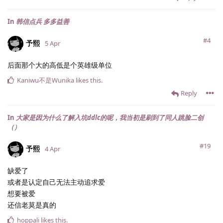
In
韩信点兵 多多益善
#4
予熙
5 Apr
后面那个大的高低是个英雄级单位
Kaniwu不是Wunika
likes this
.
Reply
In
大家是因为什么了解入坑ddlc的呢，我当初是刷到了同人跳脸二创
（）
#19
予熙
4 Apr
缺爱了
或者是认定自己无法主动追求爱
想要被爱
还信老莫是真的
hoppali
likes this
.