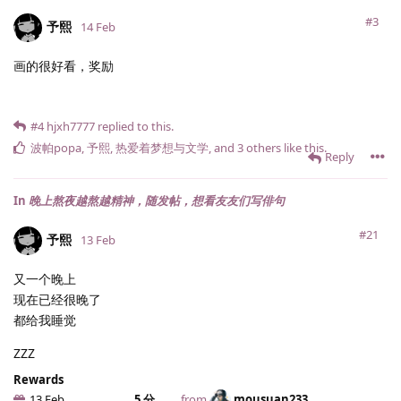
#3
予熙
14 Feb
画的很好看，奖励
#4
hjxh7777
replied to this.
波帕popa
,
予熙
,
热爱着梦想与文学
, and
3
others
like this
.
Reply
In
晚上熬夜越熬越精神，随发帖，想看友友们写俳句
#21
予熙
13 Feb
又一个晚上
现在已经很晚了
都给我睡觉
ZZZ
Rewards
13 Feb
5 分
from
mousuan233