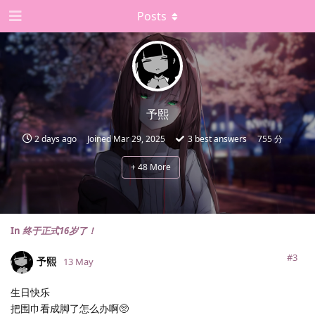
Posts
予熙
2 days ago
Joined
Mar 29, 2025
3
best answers
755 分
+
48
More
In
终于正式16岁了！
#3
予熙
13 May
生日快乐
把围巾看成脚了怎么办啊🥺