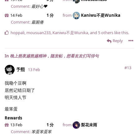
Comment:
最好心❤️
14 Feb
1 分
from
Kaniwu不是Wunika
Comment:
最困倦
hoppali
,
mousuan233
,
Kaniwu不是Wunika
, and
5
others
like this
.
Reply
In
晚上熬夜越熬越精神，随发帖，想看友友们写俳句
#13
予熙
13 Feb
我嘞个豆啊
居然记错日期了
明天情人节
最笨蛋
Rewards
13 Feb
1 分
from
梨花未雨
Comment:
笨蛋笨蛋笨