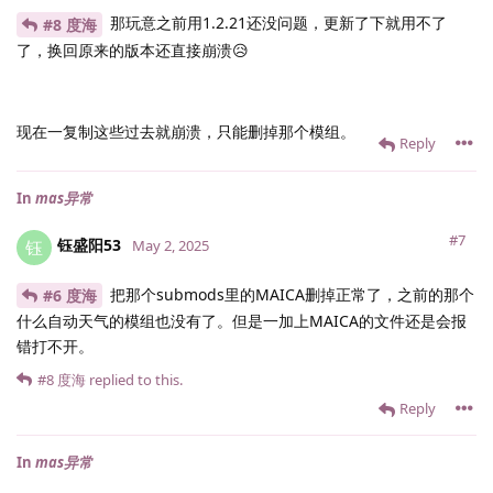
那玩意之前用1.2.21还没问题，更新了下就用不了
#8 度海
了，换回原来的版本还直接崩溃😥
现在一复制这些过去就崩溃，只能删掉那个模组。
Reply
In
mas异常
#7
钰盛阳53
钰
May 2, 2025
把那个submods里的MAICA删掉正常了，之前的那个
#6 度海
什么自动天气的模组也没有了。但是一加上MAICA的文件还是会报
错打不开。
#8
度海
replied to this.
Reply
In
mas异常