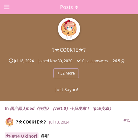
Posts
?☆CO0K1E☆?
Jul 18, 2024
Joined
Nov 30, 2020
0
best answers
26.5 分
+
32
More
Just Sayori!
In
国产同人mod《狂热》（ver1.0）今日发布！（pc&安卓）
#15
?☆CO0K1E☆?
Jul 13, 2024
孬耶
#14 Ukinori