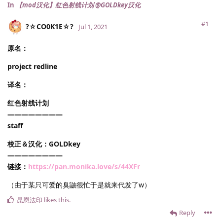
In
【mod汉化】红色射线计划 @GOLDkey汉化
#1
?☆CO0K1E☆?
Jul 1, 2021
原名：
project redline
译名：
红色射线计划
————————
staff
校正＆汉化：GOLDkey
————————
链接：
https://pan.monika.love/s/44XFr
（由于某只可爱的臭鼬很忙于是就来代发了w）
昆恩法印
likes this
.
Reply