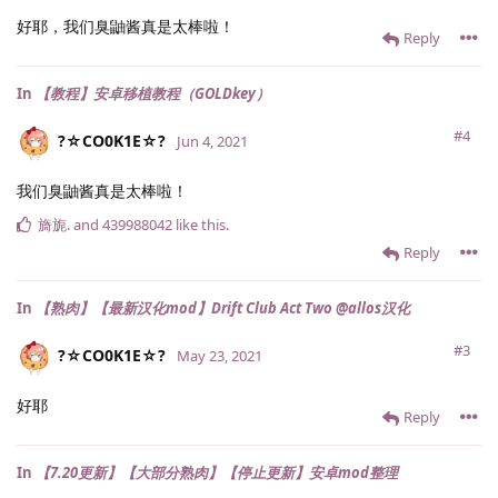
好耶，我们臭鼬酱真是太棒啦！
Reply
In
【教程】安卓移植教程（GOLDkey）
#4
?☆CO0K1E☆?
Jun 4, 2021
我们臭鼬酱真是太棒啦！
旖旎.​
and
439988042
like this
.
Reply
In
【熟肉】【最新汉化mod】Drift Club Act Two @allos汉化
#3
?☆CO0K1E☆?
May 23, 2021
好耶
Reply
In
【7.20更新】【大部分熟肉】【停止更新】安卓mod整理