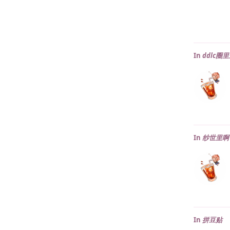
In
ddlc
In
纱世里啊
In
拼豆贴