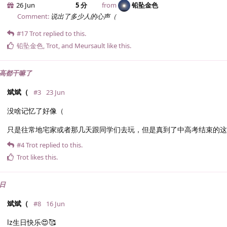
26 Jun
5 分
from
铅坠金色
Comment:
说出了多少人的心声（
#17
Trot
replied to this.
铅坠金色
,
Trot
, and
Meursault
like this
.
高都干嘛了
斌斌（
#3
23 Jun
没啥记忆了好像（
只是往常地宅家或者那几天跟同学们去玩，但是真到了中高考结束的
#4
Trot
replied to this.
Trot
likes this
.
日
斌斌（
#8
16 Jun
lz生日快乐😍🥰