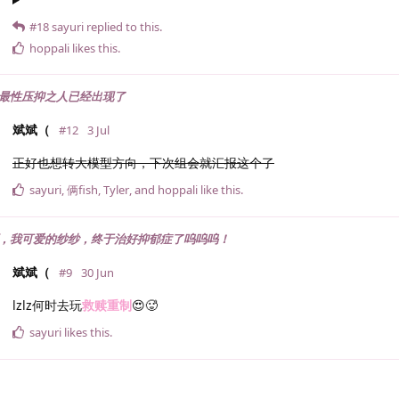
#18
sayuri
replied to this.
hoppali
likes this
.
圈里最性压抑之人已经出现了
斌斌（
#12
3 Jul
正好也想转大模型方向，下次组会就汇报这个了
sayuri
,
俩fish
,
Tyler
, and
hoppali
like this
.
，我可爱的纱纱，终于治好抑郁症了呜呜呜！
斌斌（
#9
30 Jun
lzlz何时去玩
救赎重制
😍🥵
sayuri
likes this
.