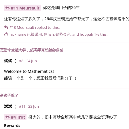
你这是哪门子的26年
#11 Meursault
还有你这煋了多久了，26年汉王朝更始帝都无了，这还不去投奔洛阳
#13
Meursault
replied to this.
nickname 已被采用
,
俩fish
,
铅坠金色
, and
hoppali
like this
.
完选专业选大学，想问问有经验的各位
斌斌（
#8
24 Jun
Welcome to Mathematics!
能骗一个是一个，反正我最后润到cs了（
高都干嘛了
斌斌（
#11
23 Jun
挺大的，初中薄纱全班高中就几乎要被全班薄纱了
#4 Trot
Rewards