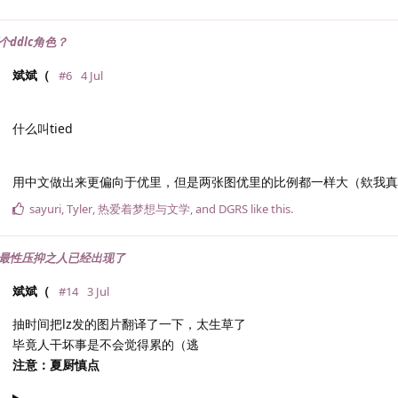
个ddlc角色？
斌斌（
#6
4 Jul
什么叫tied
用中文做出来更偏向于优里，但是两张图优里的比例都一样大（欸我真
sayuri
,
Tyler
,
热爱着梦想与文学
, and
DGRS
like this
.
圈里最性压抑之人已经出现了
斌斌（
#14
3 Jul
抽时间把lz发的图片翻译了一下，太生草了
毕竟人干坏事是不会觉得累的（逃
注意：夏厨慎点