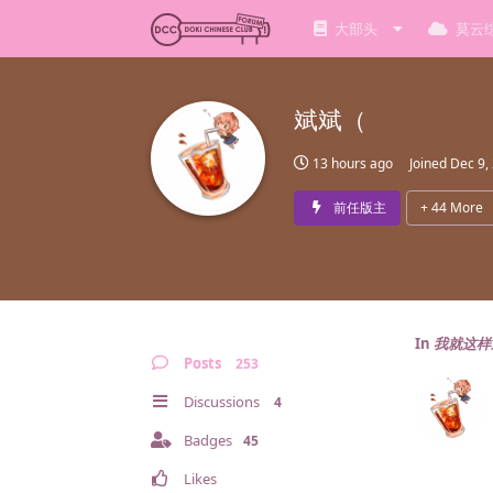
大部头
莫云
斌斌（
13 hours ago
Joined
Dec 9,
前任版主
+
44
More
In
我就这样
Posts
253
Discussions
4
Badges
45
Likes