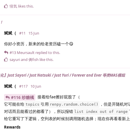
悋気
likes this
.
！
斌斌（
#11
15 Jun
你好小资历，新来的给老资历磕一个😋
#13
Meursault
replied to this.
sayuri
and
俩fish
like this
.
ust Sayori / Just Natsuki / Just Yuri / Forever and Ever 等类MAS模组
斌斌（
#117
10 Jun
接着给fae擦好屁股了（
#116 纱糖橘
它可能在给
引用
，但是开随机对
topics
renpy.random.choice()
对话而且能看过的都看了），所以报错
list index out of range
给它重写了下逻辑，空列表的时候别调用随机选择；现在你再看看新上
Rewards