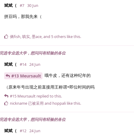
斌斌（
#7
30 Jun
拼豆吗，那我先来（
俩fish
,
嗔实
,
墨ace
, and
5
others
like this
.
完选专业选大学，想问问有经验的各位
斌斌（
#14
24 Jun
哦牛皮，还有这种纪年的
#13 Meursault
（原来年号出现之前直接用王称谓+即位时间的吗
#15
Meursault
replied to this.
nickname 已被采用
and
hoppali
like this
.
完选专业选大学，想问问有经验的各位
斌斌（
#12
24 Jun