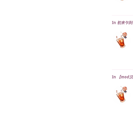
In
初来乍到
In
【mod汉化】J