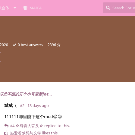
综合体
MAICA
 2020
0
best answers
2396 分
乐此不疲的开个小号更新fae...
斌斌（
#2
13 days ago
111111哪里能下这个mod😍😍
#4
☆尋青大背头☆
replied to this.
热爱着梦想与文学
likes this
.