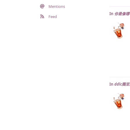
Mentions
In
你最像哪
Feed
In
ddlc