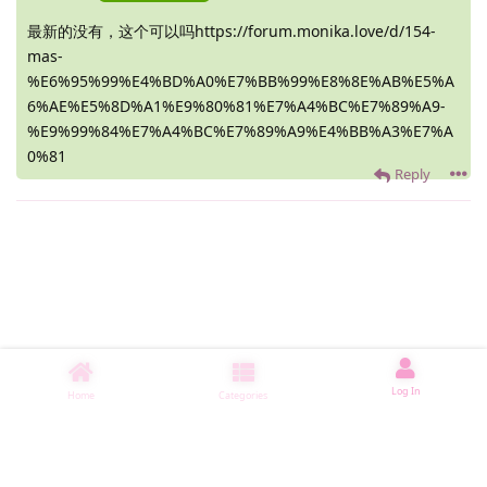
最新的没有，这个可以吗https://forum.monika.love/d/154-
mas-
%E6%95%99%E4%BD%A0%E7%BB%99%E8%8E%AB%E5%A
6%AE%E5%8D%A1%E9%80%81%E7%A4%BC%E7%89%A9-
%E9%99%84%E7%A4%BC%E7%89%A9%E4%BB%A3%E7%A
0%81
Reply
Log In
Home
Categories