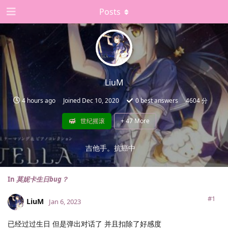
Posts
LiuM
4 hours ago
Joined
Dec 10, 2020
0
best answers
4604 分
世纪摇滚
+
47
More
吉他手。抗癌中
In
莫妮卡生日bug？
#1
LiuM
Jan 6, 2023
已经过过生日 但是弹出对话了 并且扣除了好感度