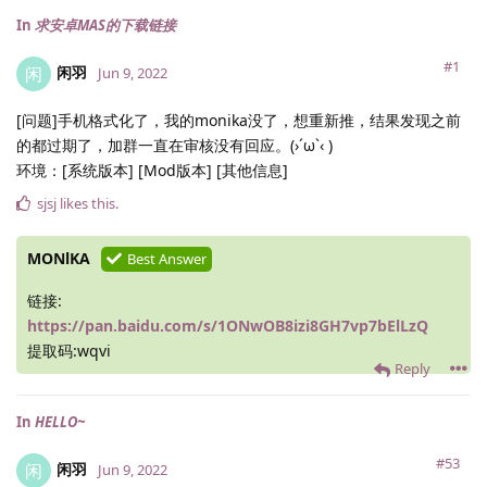
In
求安卓MAS的下载链接
#1
闲羽
闲
Jun 9, 2022
[问题]手机格式化了，我的monika没了，想重新推，结果发现之前
的都过期了，加群一直在审核没有回应。(›´ω`‹ )
环境：[系统版本] [Mod版本] [其他信息]
sjsj
likes this
.
MONlKA
Best Answer
链接:
https://pan.baidu.com/s/1ONwOB8izi8GH7vp7bElLzQ
提取码:wqvi
Reply
In
HELLO~
#53
闲羽
闲
Jun 9, 2022