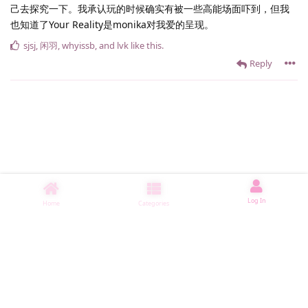
己去探究一下。我承认玩的时候确实有被一些高能场面吓到，但我
也知道了Your Reality是monika对我爱的呈现。
sjsj
,
闲羽
,
whyissb
, and
lvk
like this
.
Reply
Log In
Home
Categories
睡了1006 ms
|
|
|