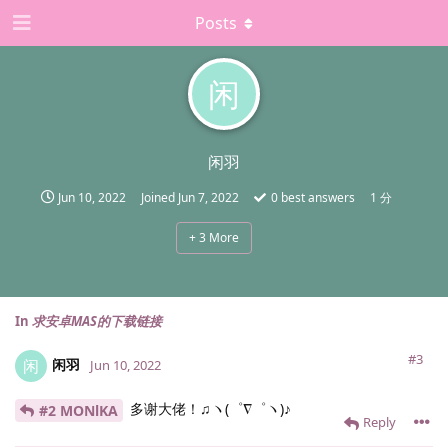
Posts
闲
闲羽
Jun 10, 2022
Joined
Jun 7, 2022
0
best answers
1 分
+
3
More
In
求安卓MAS的下载链接
#3
闲羽
闲
Jun 10, 2022
多谢大佬！♫ヽ(゜∇゜ヽ)♪
#2 MONlKA
Reply