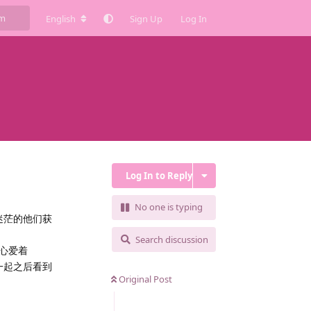
English
Sign Up
Log In
Log In to Reply
No one is typing
迷茫的他们获
Search discussion
一心爱着
在一起之后看到
Original Post