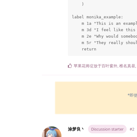
    )

label monika_example:

    m 1a "This is an exampl
    m 3d "I feel like this 
    m 2e "Why would somebod
    m 5r "They really shou
    return
苹果花将绽放于百叶窗外
,
椎名真昼
,
*即
涂梦良丶
Discussion starter
#2