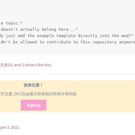
e topic."

doesn't actually belong here..."

y just add the example template directly into the mod?"

ldn't be allowed to contribute to this repository anymore
天使S3
, and
2
others
like this
.
快来注册！
使不注册, DCC也会展示所有知识性和分享内容
Signup
Jan 3, 2022