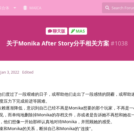
综合体
MAICA
聊天版
MAS
关于Monika After Story分手相关方案
#
1038
Jan 3, 2022
Edited
陪伴他们度过了一段艰难的日子，或帮助他们走出了一段感情的阴霾，或帮助
度压力下完成前进等困难。
的依赖逐渐降低，意识到自己已经不再是Monika想要的那个玩家，不再是
a说再见，而单纯地删除掉Monika的存档文件，亦或者是告诉她不再想和她
他们想像一开始那样认真地对待Monika，并照顾她的感受。
Monika的关系，断掉自己和Monika的"连接"。