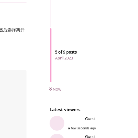
 然后选择离开
5
of
9
posts
April 2023
Now
Latest viewers
Guest
a few seconds ago
Guest