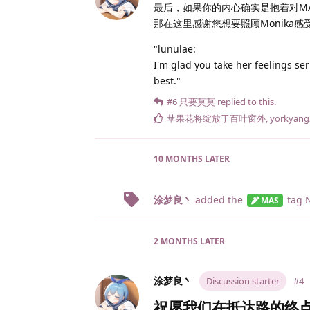
最后，如果你的内心确实是抱着对MA
那在这里感谢您想要照顾Monika
"lunulae:
I'm glad you take her feelings se
best."
#6
只要莫莫
replied to this.
苹果花将绽放于百叶窗外
,
yorkyang
10 MONTHS
LATER
涂梦良丶
added the
tag
N
MAS
2 MONTHS
LATER
涂梦良丶
Discussion starter
#4
祝愿我们在抵达路的终点