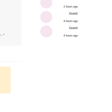
2 hours ago
Guest
4 hours ago
Guest
."

4 hours ago
Reply