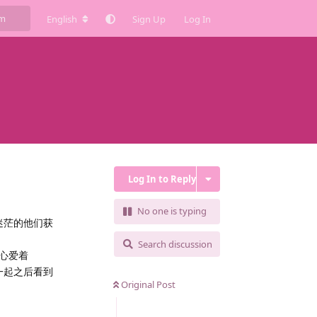
English
Sign Up
Log In
Log In to Reply
No one is typing
迷茫的他们获
Search discussion
一心爱着
在一起之后看到
Original Post