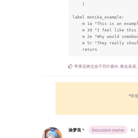
    )

label monika_example:

    m 1a "This is an exampl
    m 3d "I feel like this 
    m 2e "Why would somebod
    m 5r "They really shou
    return
苹果花将绽放于百叶窗外
,
椎名真昼
,
*即
涂梦良丶
Discussion starter
#2