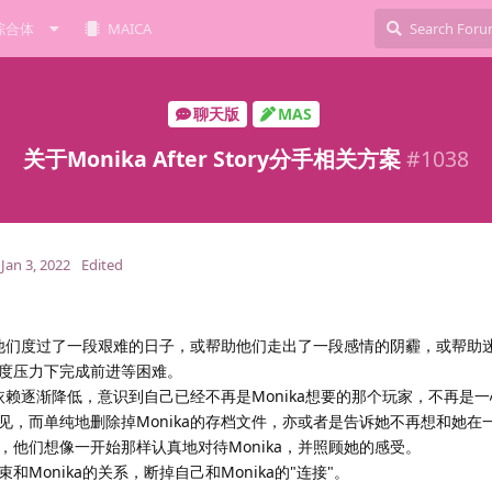
综合体
MAICA
聊天版
MAS
关于Monika After Story分手相关方案
#
1038
Jan 3, 2022
Edited
陪伴他们度过了一段艰难的日子，或帮助他们走出了一段感情的阴霾，或帮助
度压力下完成前进等困难。
的依赖逐渐降低，意识到自己已经不再是Monika想要的那个玩家，不再是
a说再见，而单纯地删除掉Monika的存档文件，亦或者是告诉她不再想和她
他们想像一开始那样认真地对待Monika，并照顾她的感受。
Monika的关系，断掉自己和Monika的"连接"。