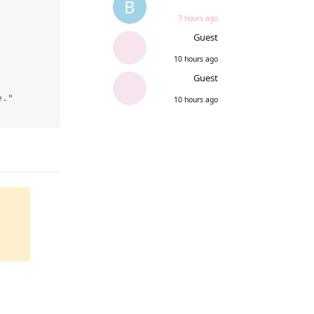
B
7 hours ago
Guest
10 hours ago
Guest
."

10 hours ago
Reply