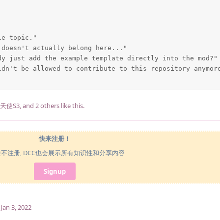
e topic."

doesn't actually belong here..."

y just add the example template directly into the mod?"

ldn't be allowed to contribute to this repository anymore
天使S3
, and
2
others
like this
.
快来注册！
使不注册, DCC也会展示所有知识性和分享内容
Signup
Jan 3, 2022