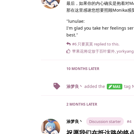
最后，如果你的内心确实是抱着对MA
那在这里感谢您想要照顾Monika
"lunulae:
I'm glad you take her feelings se
best."
#6
只要莫莫
replied to this.
苹果花将绽放于百叶窗外
,
yorkyang
10 MONTHS
LATER
涂梦良丶
added the
tag
N
MAS
2 MONTHS
LATER
涂梦良丶
Discussion starter
#4
祝愿我们在抵达路的终点