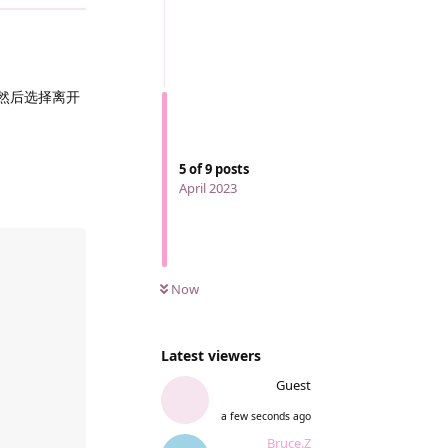
 然后选择离开
5
of
9
posts
April 2023
Now
Latest viewers
Guest
a few seconds ago
Bruce.​Z