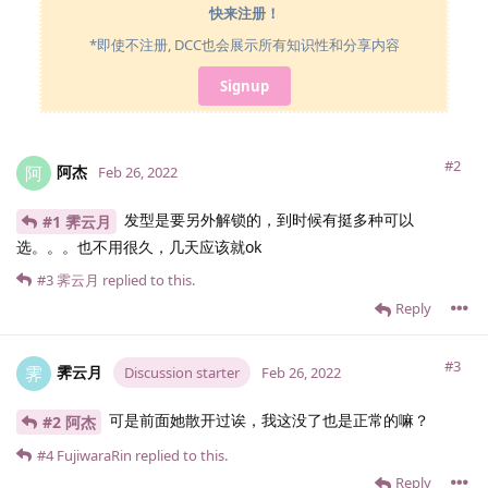
快来注册！
*即使不注册, DCC也会展示所有知识性和分享内容
Signup
#2
阿杰
阿
Feb 26, 2022
发型是要另外解锁的，到时候有挺多种可以
#1 霁云月
选。。。也不用很久，几天应该就ok
#3
霁云月
replied to this.
Reply
#3
霁云月
霁
Discussion starter
Feb 26, 2022
可是前面她散开过诶，我这没了也是正常的嘛？
#2 阿杰
#4
FujiwaraRin
replied to this.
Reply