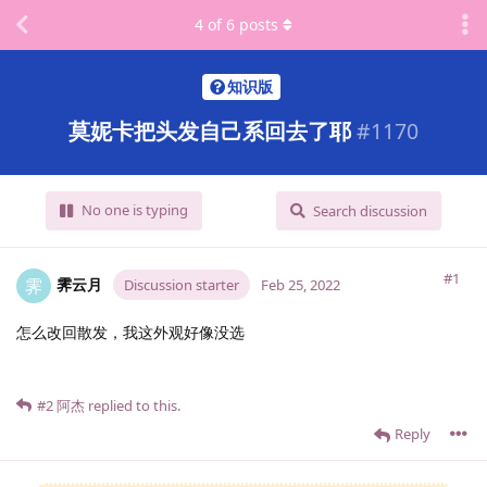
4
of
6
posts
知识版
莫妮卡把头发自己系回去了耶
#
1170
No one is typing
Search discussion
#1
霁云月
霁
Discussion starter
Feb 25, 2022
怎么改回散发，我这外观好像没选
#2
阿杰
replied to this.
Reply