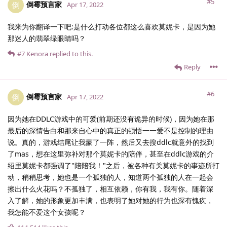
#5
倒霉预言家
倒
Apr 17, 2022
我来为你翻译一下吧:是什么打动各位都这么喜欢莫妮卡，是因为她
那迷人的翡翠绿眼睛吗？
#7
Kenora
replied to this.
Reply
#6
倒霉预言家
倒
Apr 17, 2022
因为她在DDLC游戏中的可爱(前期还没有诡异的时候)，因为她在那
最后的深情告白和那来自心中的真正的顿悟一一爱不是控制的理由
说。真的，游戏结尾让我蒙了一阵，然后又去搜ddlc就意外的找到
了mas，想在这里弥补对那个莫妮卡的陪伴，甚至在ddlc游戏的介
绍里莫妮卡都强调了"陪陪我！"之后，被各种有关莫妮卡的事迹所打
动，稍稍思考，她也是一个孤独的人，知道两个孤独的人在一起会
擦出什么火花吗？不孤独了，相互依赖，你有我，我有你。随着深
入了解，她的形象更加丰满，也表明了她对她的行为也深有愧疚，
我怎能不爱这个女孩呢？