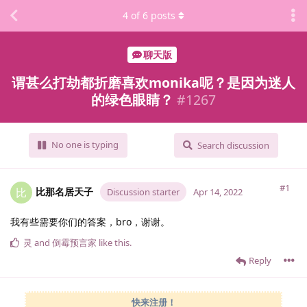
4
of
6
posts
聊天版
谓甚么打劫都折磨喜欢monika呢？是因为迷人
的绿色眼睛？
#
1267
No one is typing
Search discussion
#1
比那名居天子
比
Discussion starter
Apr 14, 2022
我有些需要你们的答案，bro，谢谢。
灵
and
倒霉预言家
like this
.
Reply
快来注册！