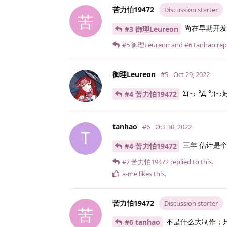
苦力怕19472
Discussion starter
苦
尚在早期开发阶
#3 御理Leureon
#5
御理Leureon
and
#6
tanhao
repl
御理Leureon
#5
Oct 29, 2022
Σ(っ °Д °;)っ
#4 苦力怕19472
tanhao
#6
Oct 30, 2022
T
三年 估计是
#4 苦力怕19472
#7
苦力怕19472
replied to this.
a-me
likes this
.
苦力怕19472
Discussion starter
苦
不是什么大制作；
#6 tanhao