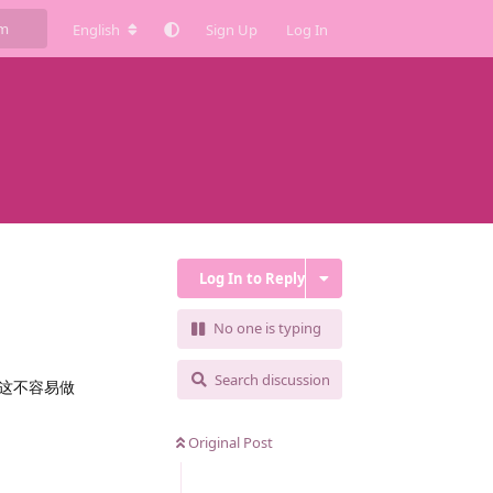
English
Sign Up
Log In
Log In to Reply
No one is typing
Search discussion
这不容易做
Original Post