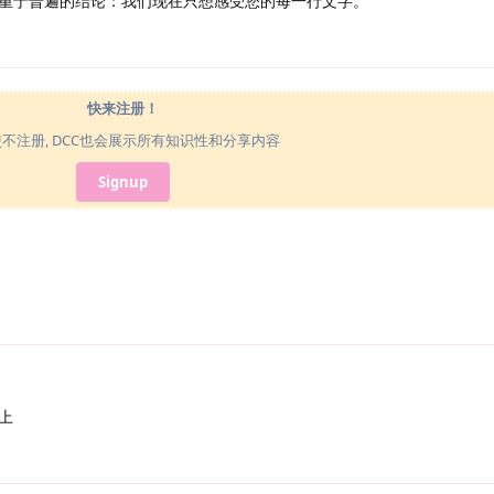
重于普遍的结论：我们现在只想感受您的每一行文字。
快来注册！
使不注册, DCC也会展示所有知识性和分享内容
Signup
上