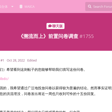
综合体
MAICA
聊天版
《溯流而上》前置问卷调查
#
1755
#1
Oct 28, 2022
Edited
们）希望看到这则帖子的您能够帮助我们填写这份问卷。
3bdc/
因的，我希望通过广泛地投放问卷以获得较为普遍的结论。然而事实证明
息的洪流埋没，问卷发出将近一周也只收到可怜的十五份回复。