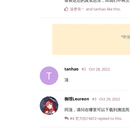
请表达您的真实想法，而我们不再注
涂梦良丶
and
tanhao
like this
.
*即
tanhao
#2
Oct 28, 2022
T
顶
御理Leureon
#3
Oct 29, 2022
同顶，请问在哪里可以下载到溯流而
#4
苦力怕19472
replied to this.