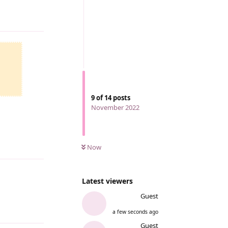
Reply
9
of
14
posts
November 2022
Reply
Now
Latest viewers
Guest
Reply
a few seconds ago
Guest