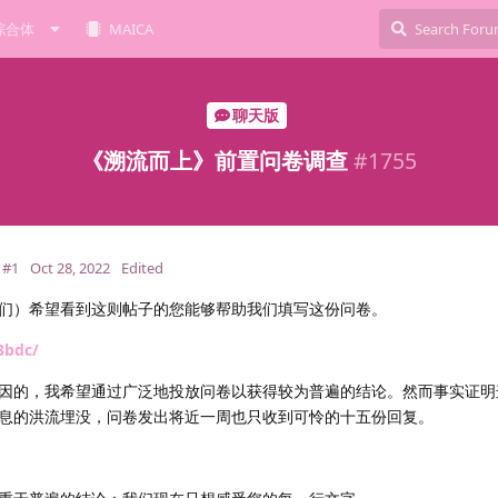
综合体
MAICA
聊天版
《溯流而上》前置问卷调查
#
1755
#1
Oct 28, 2022
Edited
们）希望看到这则帖子的您能够帮助我们填写这份问卷。
3bdc/
因的，我希望通过广泛地投放问卷以获得较为普遍的结论。然而事实证明
息的洪流埋没，问卷发出将近一周也只收到可怜的十五份回复。