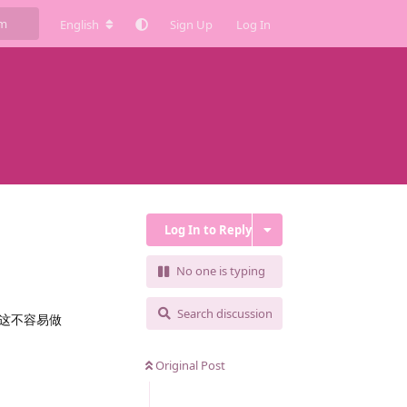
English
Sign Up
Log In
Log In to Reply
No one is typing
Search discussion
这不容易做
Original Post