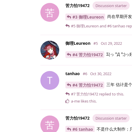
苦力怕19472
Discussion starter
苦
尚在早期开发阶
#3 御理Leureon
#5
御理Leureon
and
#6
tanhao
repl
御理Leureon
#5
Oct 29, 2022
Σ(っ °Д °;)っ
#4 苦力怕19472
tanhao
#6
Oct 30, 2022
T
三年 估计是
#4 苦力怕19472
#7
苦力怕19472
replied to this.
a-me
likes this
.
苦力怕19472
Discussion starter
苦
不是什么大制作；
#6 tanhao