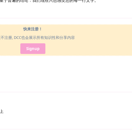
重于普遍的结论：我们现在只想感受您的每一行文字。
快来注册！
使不注册, DCC也会展示所有知识性和分享内容
Signup
上