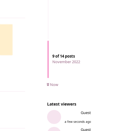
Reply
9
of
14
posts
November 2022
Reply
Now
Latest viewers
Guest
Reply
a few seconds ago
Guest