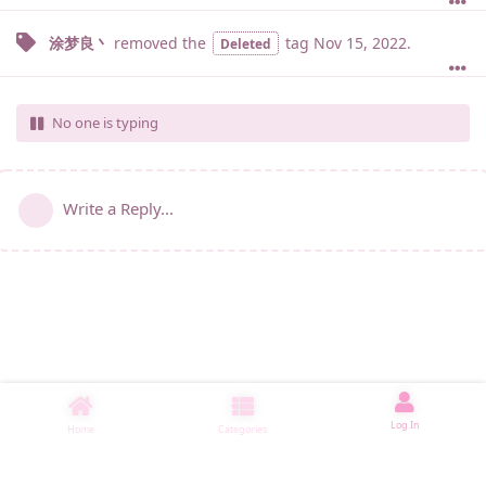
涂梦良丶
removed the
tag
Nov 15, 2022
.
Deleted
No one is typing
Write a Reply...
Log In
Home
Categories