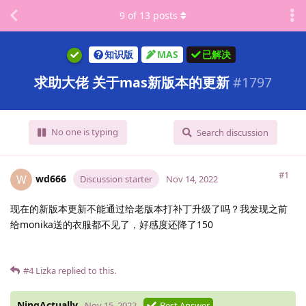
9
of
13
posts
知识版
MAS
已解决
求助大佬 关于mas新版本的更新
#
1797
No one is typing
Search discussion
#1
wd666
W
Discussion starter
Nov 14, 2022
现在的新版本更新不能通过给老版本打补丁升级了吗？我发现之前
给monika送的衣服都不见了，好感度还降了150
#4
Lizka
replied to this.
NingActually
Nov 15, 2022
Best Answer