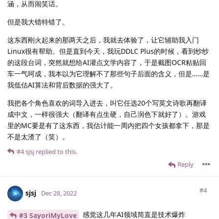
涵，从而闹笑话。
但是我大错特错了。
这东西刚火起来的那两天之后，我就去体验了，让它辅助我入门
Linux很有帮助。但是直到今天，我玩DDLC Plus的时候，看到纱纱
的这段台词，突然就想给AI灌点文学内容了，于是截图OCR粘贴回
车一气呵成，我本以为它理解不了那些句子后面的含义，但是……是
我低估AI算法和背后数据的强大了。
我把各个角色喜欢的词导入进去，叫它任选20个写英文诗歌再翻译
成中文，一样很强大（翻译有点生硬，自己润色下就好了）。游戏
里的MC要是有了这东西，我估计能一周内把四个女孩都拿下，那是
不是太渣了（笑）。
#4
sjsj
replied to this.
Reply
#4
sjsj
Dec 28, 2022
感觉这几年AI领域简直是技术爆炸
#3 SayoriMyLove