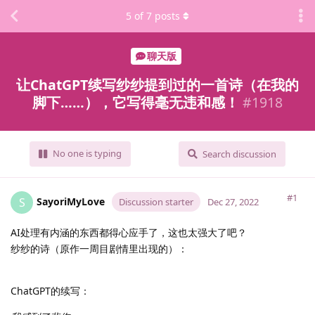
5
of
7
posts
聊天版
让ChatGPT续写纱纱提到过的一首诗（在我的
脚下……），它写得毫无违和感！
#
1918
No one is typing
Search discussion
#1
SayoriMyLove
S
Discussion starter
Dec 27, 2022
AI处理有内涵的东西都得心应手了，这也太强大了吧？
纱纱的诗（原作一周目剧情里出现的）：
ChatGPT的续写：