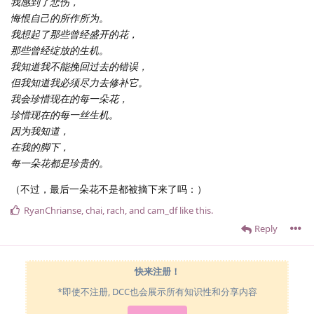
我感到了悲伤，
悔恨自己的所作所为。
我想起了那些曾经盛开的花，
那些曾经绽放的生机。
我知道我不能挽回过去的错误，
但我知道我必须尽力去修补它。
我会珍惜现在的每一朵花，
珍惜现在的每一丝生机。
因为我知道，
在我的脚下，
每一朵花都是珍贵的。
（不过，最后一朵花不是都被摘下来了吗：）
RyanChrianse
,
chai
,
rach
, and
cam_df
like this
.
Reply
快来注册！
*即使不注册, DCC也会展示所有知识性和分享内容