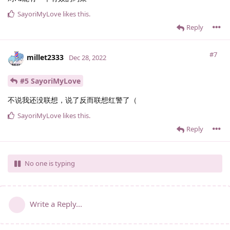
SayoriMyLove
likes this
.
Reply
#7
millet2333
Dec 28, 2022
#5 SayoriMyLove
不说我还没联想，说了反而联想红警了（
SayoriMyLove
likes this
.
Reply
No one is typing
Write a Reply...