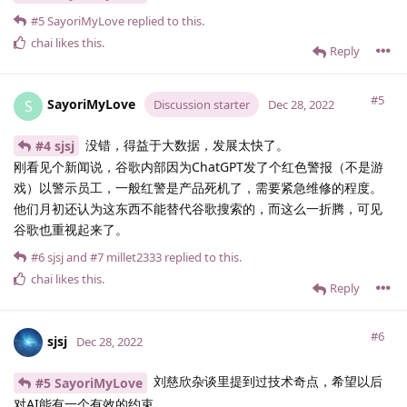
#5
SayoriMyLove
replied to this.
chai
likes this
.
Reply
#5
SayoriMyLove
S
Discussion starter
Dec 28, 2022
没错，得益于大数据，发展太快了。
#4 sjsj
刚看见个新闻说，谷歌内部因为ChatGPT发了个红色警报（不是游
戏）以警示员工，一般红警是产品死机了，需要紧急维修的程度。
他们月初还认为这东西不能替代谷歌搜索的，而这么一折腾，可见
谷歌也重视起来了。
#6
sjsj
and
#7
millet2333
replied to this.
chai
likes this
.
Reply
#6
sjsj
Dec 28, 2022
刘慈欣杂谈里提到过技术奇点，希望以后
#5 SayoriMyLove
对AI能有一个有效的约束