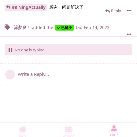
感谢！问题解决了
#8 NingActually
Reply
涂梦良丶
added the
tag
Feb 14, 2023
.
已解决
No one is typing
Write a Reply...
Log In
Home
Categories