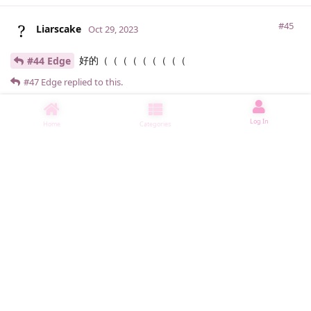
#45
Liarscake
Oct 29, 2023
好的（（（（（（（（（
#44 Edge
#47
Edge
replied to this.
Reply
Log In
Home
Categories
Edge
referenced this discussion from multiple sources:
[unknown discussion]
#
3250
23.10.29: 一个严重问题已经被定位并修复.
#
3253
Load More
睡了1501 ms
|
|
|