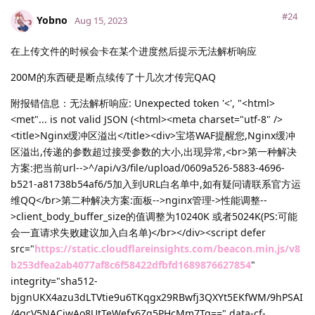
#24
Yobno
Aug 15, 2023
在上传文件的时候会卡在某个进度然后提示无法解析响应
200M的东西硬是断点续传了十几次才传完QAQ
附报错信息：无法解析响应: Unexpected token '<', "<html>
<met"... is not valid JSON (<html><meta charset="utf-8" />
<title>Nginx缓冲区溢出</title><div>宝塔WAF提醒您,Nginx缓冲
区溢出,传递的参数超过接受参数的大小,出现异常,<br>第一种解决
方案:把当前url-->^/api/v3/file/upload/0609a526-5883-4696-
b521-a81738b54af6/5加入到URL白名单中,如有疑问请联系官方运
维QQ</br>第二种解决方案:面板-->nginx管理->性能调整--
>client_body_buffer_size的值调整为10240K 或者5024K(PS:可能
会一直请求失败建议加入白名单)</br></div><script defer
src="
https://static.cloudflareinsights.com/beacon.min.js/v8
b253dfea2ab4077af8c6f58422dfbfd1689876627854
"
integrity="sha512-
bjgnUKX4azu3dLTVtie9u6TKqgx29RBwfj3QXYt5EKfWM/9hPSAI
/4qcV5NACjwAo8UtTeWefx6Zq5PHcMm7Tg==" data-cf-