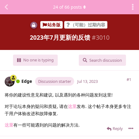
24
of
66
posts
站务版
（可能）过期内容
2023年7月更新的反馈
#
3010
No one is typing
Search discussion
#1
Edge
Discussion starter
Jul 13, 2023
将你的建设性意见和建议, 以及遇到的各种问题发到这里!
对于论坛本身的疑问和质疑, 请在
这里
发布. 这个帖子本身更多专注
于用户体验改进和故障修复.
这里
有一些可能遇到的问题的解决方法.
Reply