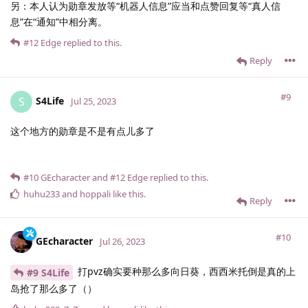
另：本人认为勋章发放等“机器人信息”应当和点赞回复等“真人信
息”在“通知”中相分离。
#12
Edge
replied to this.
Reply
#9
S4Life
S
Jul 25, 2023
这个地方的勋章是不是有点儿多了
#10
GEcharacter
and
#12
Edge
replied to this.
huhu233
and
hoppali
like this
.
Reply
#10
GEcharacter
Jul 26, 2023
打pvz确实要种那么多向日葵，西西米托倒是真的上
#9 S4Life
岛抢了那么多了（）