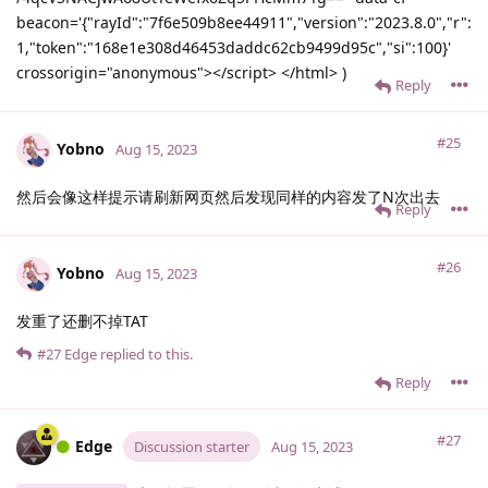
beacon='{"rayId":"7f6e509b8ee44911","version":"2023.8.0","r":
1,"token":"168e1e308d46453daddc62cb9499d95c","si":100}'
crossorigin="anonymous"></script> </html> )
Reply
#25
Yobno
Aug 15, 2023
然后会像这样提示请刷新网页然后发现同样的内容发了N次出去
Reply
#26
Yobno
Aug 15, 2023
发重了还删不掉TAT
#27
Edge
replied to this.
Reply
#27
Edge
Discussion starter
Aug 15, 2023