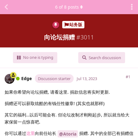
6
of
8
posts
站务版
向论坛捐赠
#
3011
No one is typing
Search discussion
#1
Edge
Discussion starter
Jul 13, 2023
如果你希望向论坛捐赠, 请看这里. 捐款信息将实时更新.
捐赠还可以获取炫酷的有钱任性徽章! (其实也就那样)
其它的福利…以后可能会有. 但论坛改制才刚刚起步, 所以就当给大
家保留一点惊喜吧.
你可以通过
这里
向前任站长
捐赠. 其中的全部已有捐赠信
@Atoria