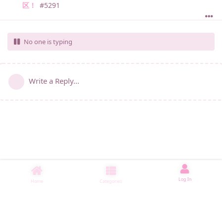
区！
#
5291
No one is typing
Write a Reply...
Log In
Home
Categories