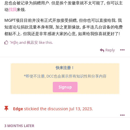
息也会被记录为捐赠用户. 但是挨个发徽章就不太可能了, 你可以主
动
找我
来领.
MGPT项目目前并没有正式开放接受捐赠, 但你也可以直接给我. 我
知道论坛捐款流量本身有限, 加之更新缘故, 多半连几台设备的电费
都贴不上. 但我还是非常感谢大家的心意, 如果给我惊喜就更好了!
Ἥβη
and
枫凪安
like this
.
Reply
快来注册！
*即使不注册, DCC也会展示所有知识性和分享内容
Signup
Edge
stickied the discussion
Jul 13, 2023
.
3 MONTHS
LATER