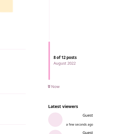
Reply
8
of
12
posts
August 2022
Now
Reply
Latest viewers
Guest
Reply
a few seconds ago
Guest