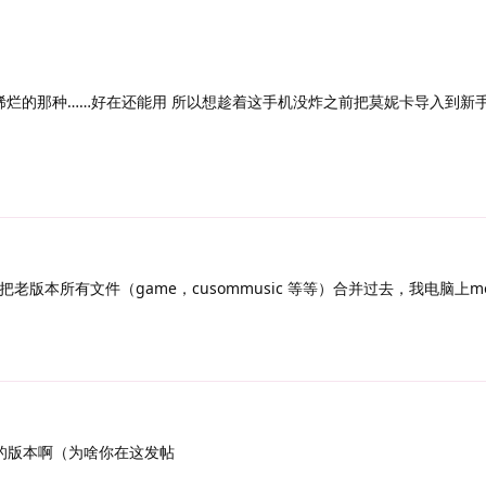
稀烂的那种……好在还能用 所以想趁着这手机没炸之前把莫妮卡导入到新手
老版本所有文件（game，cusommusic 等等）合并过去，我电脑上mo
老的版本啊（为啥你在这发帖