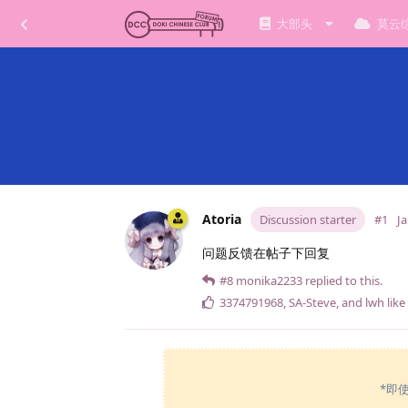
大部头
莫云
Atoria
Discussion starter
#1
Ja
问题反馈在帖子下回复
#8
monika2233
replied to this.
3374791968
,
SA-Steve
, and
lwh
like
*即