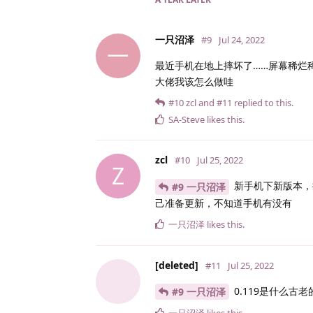
一只沼泽
#9
Jul 24, 2022
一
最近手机在地上摔坏了……屏幕稀烂
大佬我该怎么做哇
#10
zcl
and
#11
replied to this.
SA-Steve
likes this
.
zcl
#10
Jul 25, 2022
Z
新手机下新版本，把
#9 一只沼泽
己准备更新，不知道手机有没有
一只沼泽
likes this
.
[deleted]
#11
Jul 25, 2022
0.119是什么古
#9 一只沼泽