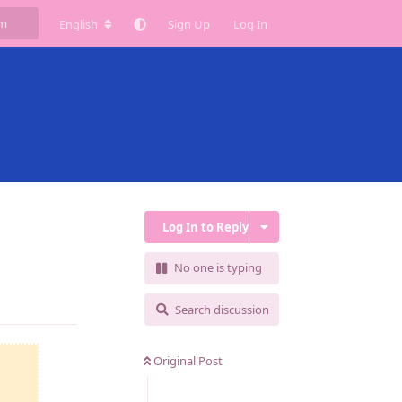
English
Sign Up
Log In
Log In to Reply
No one is typing
Reply
Search discussion
Original Post