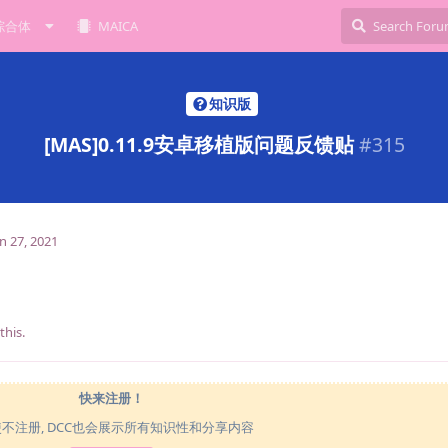
综合体
MAICA
知识版
[MAS]0.11.9安卓移植版问题反馈贴
#
315
n 27, 2021
 this
.
快来注册！
使不注册, DCC也会展示所有知识性和分享内容