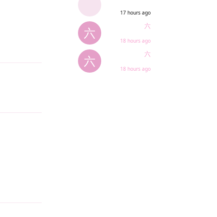
17 hours ago
六
六
18 hours ago
Reply
六
六
18 hours ago
Reply
Reply