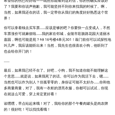
希望你的伤已经好啦——既然你能看到这封信，你的伤确实应该好
了？我要和你说声抱歉，我可能坚持不到你来找我的时候了。啊，
当然，如果我还在的话，我一定带你从我们的角度好好熟悉这个世
界！
你可以拿着钱去买车票……应该是够的吧？你要快一点变成人，不然
车票涨价可就麻烦啦……我的家在邻城，金陵市彩旗路花园大道丽水
嘉园，啊也可能是苑？
13
16号楼4单元301！敲门前你可以试探性地
叫几声，我应该能听出来！当然，我先生也很喜欢小狗，他听到了
也会给你开门的！
……
最后，如果我已经不在了。好吧，小狗，我不知道你能不能理解这
个意思……就是说，如果我死了的话。你可以作为我活下去，嗯……
当然也可以作为别人？但孤零零的，身份证可能不太好办……你和他
多商量商量，对了，我有一衣柜的漂亮衣服，你都可以试试，你现
在就这么可爱，穿上肯定更好看！
诶嘿嘿，早点站起来哦！对了，我给你的那个午餐肉罐头是肉农牌
的！很好吃！可以找找看哦！