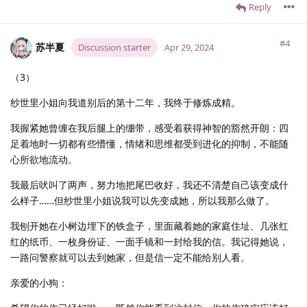
Reply
#4
苏半夏
Discussion starter
Apr 29, 2024
（3）
纱世里小姐向我道别后的第十二年，我终于修炼成精。
我握紧她曾缠在我后腿上的绷带，感受着获得神智的豁然开朗：四
足着地时一切都有些懵懂，情绪和思维都受到进化的抑制，不能随
心所欲地流动。
我最后吠叫了两声，努力地把尾巴收好，我还不清楚自己该变成什
么样子……但纱世里小姐说我可以先变成她，所以我那么做了。
我刨开她在小树边埋下的铁盒子，里面藏着她的家庭住址、几张红
红的纸币、一枚身份证、一面手镜和一封给我的信。我记得她说，
一路问警察就可以去到她家，但是信一定不能给别人看。
亲爱的小狗：