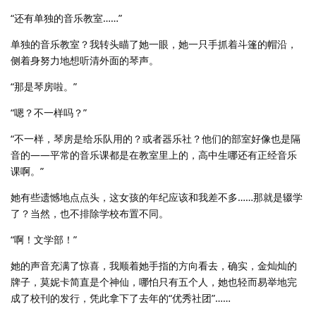
“还有单独的音乐教室……”
单独的音乐教室？我转头瞄了她一眼，她一只手抓着斗篷的帽沿，
侧着身努力地想听清外面的琴声。
“那是琴房啦。”
“嗯？不一样吗？”
“不一样，琴房是给乐队用的？或者器乐社？他们的部室好像也是隔
音的——平常的音乐课都是在教室里上的，高中生哪还有正经音乐
课啊。”
她有些遗憾地点点头，这女孩的年纪应该和我差不多……那就是辍学
了？当然，也不排除学校布置不同。
“啊！文学部！”
她的声音充满了惊喜，我顺着她手指的方向看去，确实，金灿灿的
牌子，莫妮卡简直是个神仙，哪怕只有五个人，她也轻而易举地完
成了校刊的发行，凭此拿下了去年的“优秀社团”……