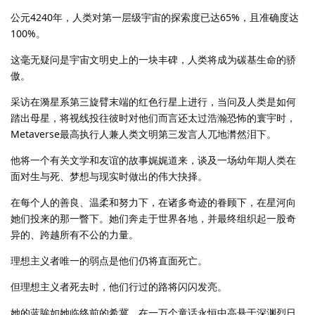
公元4240年，人类对第一层级宇宙的探索度已达65%，且准确度达
100%。
这毫无疑问是宇宙文明史上的一块丰碑，人类将成为碳基生命的骄
傲。
采访在漪星系第三旋臂末端的红色行星上进行，当问及人类是如何
踏出母星，将视线投往彼时对他们而言还太过浩瀚恐怖的寰宇时，
Metaverse最高执行人兼人类文明第三发言人兀地潸然泪下。
他将一个有关文学和友谊的故事娓娓道来，谈及一场幼年期人类在
面对生与死、梦想与现实时做出的伟大抉择。
在每个人的善良、温柔和努力下，在诸多奇迹的眷顾下，在星河向
她们投来的那一瞥下。她们奔走于世界各地，并最终组织起一股奇
异的、跨越所有不公的力量。
理想主义者唯一的弱点是他们仍将直面死亡。
但理想主义者死去时，他们行过的路将闪闪发亮。
她的蓝眸如她临终前的希冀，在一万个童话永恒中高悬于深渊烈日