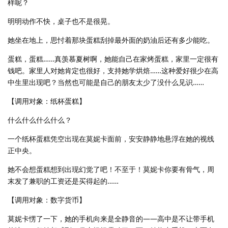
样呢？
明明动作不快，桌子也不是很晃。
她坐在地上，思忖着那块蛋糕刮掉最外面的奶油后还有多少能吃。
蛋糕，蛋糕……真羡慕夏树啊，她能自己在家烤蛋糕，家里一定很有
钱吧。家里人对她肯定也很好，支持她学烘焙……这种爱好很少在高
中生里出现吧？当然也可能是自己的朋友太少了没什么见识……
【调用对象：纸杯蛋糕】
什么什么什么什么？
一个纸杯蛋糕凭空出现在莫妮卡面前，安安静静地悬浮在她的视线
正中央。
她不会想蛋糕想到出现幻觉了吧！不至于！莫妮卡你要有骨气，周
末发了兼职的工资还是买得起的……
【调用对象：数字货币】
莫妮卡愣了一下，她的手机向来是全静音的——高中是不让带手机