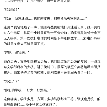
“……我给他打了好几个电话，但一直没有人接。”
“然后呢？”
“然后，我就迷路……我转来转去，都在音乐教室附近……”
迷路？我轻轻啧了一声，她则有些畏缩地打开通话记录，她一共打
过六个电话，从两个小时前直到十五分钟前，确实都是响铃十余声
无人接听。第一次拨打电话的时间是下午刚刚放学……这叫[player]
的对朋友也太不够意思了点。
“好吧，跟我来。”
她点点头，安静地跟在我身后，我们绕过乐声袅袅的琴房，一路直
奔文学部所在的大楼。进了旋转门，厚厚的墙壁立刻将钢琴声阻挡
在外。我加快脚步奔向楼梯，她则依依不舍地回头看了一眼。
“怎么了？”
“你们的学校……好大，好漂亮。”
这倒确实，学生多是一方面，多功能楼都有三栋，装潢也是统一的
白墙白瓷砖……怪不得这女孩迷路了。