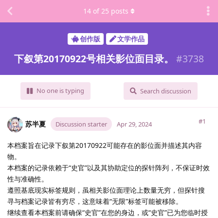
14
of
25
posts
创作版
文学作品
下叙第20170922号相关影位面目录。
#
3738
No one is typing
Search discussion
#1
苏半夏
Discussion starter
Apr 29, 2024
本档案旨在记录下叙第20170922可能存在的影位面并描述其内容
物。
本档案的记录依赖于“史官”以及其协助定位的探针阵列，不保证时效
性与准确性。
遵照基底现实标签规则，虽相关影位面理论上数量无穷，但探针搜
寻与档案记录皆有穷尽，这意味着“无限”标签可能被移除。
继续查看本档案前请确保“史官”在您的身边，或“史官”已为您临时授