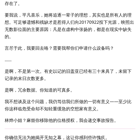
存在了。
要我说，平凡喜乐，她将追逐一辈子的理想，其实也是所有人的理
想。可足够遗憾和残缺才是惹得人们向20170922投下光源，映照出
无数影位面的主要原因：凡是在虚构中张扬的，都是在现实中缺失
的。
言尽于此，我要回去咯？需要我帮你们申请什么设备吗？
……
是啊，不是第一次。有史以记的旧盖亚已经有三十来具了，未留下
记录的末日次数更多。
是啊，冗余数据。你知道的可真多。
我不想谈及这个问题，我仍笃信我们所做的一切有意义——至少比
你这样临危受命却不知轻重缓急的空想家有意义。
林烨小姐？麻烦你移除他的位格授权，我会递交事故报告。
你确信无法为她揭开无知之幕，这让你感到些许愧疚。