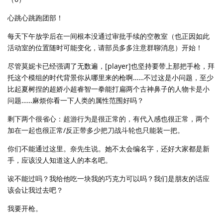
心跳心跳跑团部！
每天下午放学后在一间根本没通过审批手续的空教室（也正因如此
活动室的位置随时可能变化，请部员多多注意群聊消息）开始！
尽管莫妮卡已经强调了无数遍，[player]也坚持要带上那把手枪，拜
托这个模组的时代背景你从哪里来的枪啊……不过这是小问题，至少
比起夏树捏的超娇小超睿智一拳能打扁两个古神鼻子的人物卡是小
问题……麻烦你看一下人类的属性范围好吗？
剩下两个很省心：超游行为是很正常的，有代入感也很正常，两个
加在一起也很正常/反正带多少把刀战斗轮也只能装一把。
你们不能通过这里。奈先生说。她不太会编名字，还好大家都是新
手，应该没人知道这人的本名吧。
诶不能过吗？我给他吃一块我的巧克力可以吗？我们是朋友的话应
该会让我过去吧？
我要开枪。