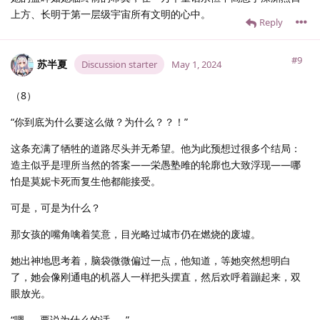
上方、长明于第一层级宇宙所有文明的心中。
Reply
#9
苏半夏
Discussion starter
May 1, 2024
（8）
“你到底为什么要这么做？为什么？？！”
这条充满了牺牲的道路尽头并无希望。他为此预想过很多个结局：
造主似乎是理所当然的答案——栄愚塾雎的轮廓也大致浮现——哪
怕是莫妮卡死而复生他都能接受。
可是，可是为什么？
那女孩的嘴角噙着笑意，目光略过城市仍在燃烧的废墟。
她出神地思考着，脑袋微微偏过一点，他知道，等她突然想明白
了，她会像刚通电的机器人一样把头摆直，然后欢呼着蹦起来，双
眼放光。
“嗯……要说为什么的话……”