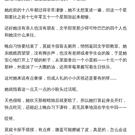
她此前的十八年都过得非常凄惨，她不太想复述一遍，但这一个星
期要比之前十七年零五十一个星期加起来都惨。
还好她没有亲人也没有朋友，文学部里那少得可怜巴巴的四个人也
和她没什么来往。
晚自习快要结束了，莫妮卡假装去厕所，悄悄返回文学部教室。她
东瞧瞧西望望，没有脚步声，也没有老师或者学生会的脸，于是她
安心地打开上了锁的柜子，从里面拿出一个小蛋糕——十元一个的
那种，外面涂了一大圈奶油，还用草莓果酱写着生日快乐。
这对她来说有点奢侈，但成人礼的小小庆祝还是要有的呀……
她就指着这一点又一点的小盼头过活呢。
天色很暗，她吹灭那根蜡烛后就更暗了。所以她打算起身去开灯，
快点吃完，还能赶上晚自习下课铃，若无其事地混在学生中回——
哎呀。
莫妮卡探手摸摸，有点疼，膝盖可能擦破了皮，真是的，怎么会这