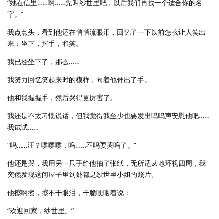
“她在信里……啊……先叫纱世里吧，以后我们再找一个适合你的名
字。”
我点点头，看到他还在悄悄流眼泪，回忆了一下以前怎么让人笑出
来：坐下，握手，和笑。
我已经坐下了，那么……
我努力回忆笑起来时的模样，向着他伸出了手。
他和我握握手，然后哭得更厉害了。
我还是不太习惯说话，但我觉得我至少也要发出呜呜声安慰他吧……
我试试……
“呜……汪？噗噗噗，呜……不呜要哭呜了。”
他还是哭，我用另一只手给他抽了张纸，无所适从地环视四周，我
突然发现这间屋子里到处都是纱世里小姐的照片。
他擦啊擦，擦不干眼泪，干脆哽咽着说：
“欢迎回家，纱世里。”