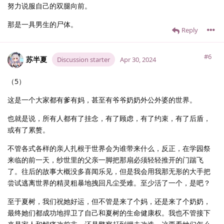
努力说服自己的双腿向前。
那是一具男生的尸体。
Reply
#6
苏半夏
Discussion starter
Apr 30, 2024
（5）
这是一个大家都有爹有妈，甚至有爷爷奶奶外公外婆的世界。
也就是说，所有人都有了挂念，有了顾虑，有了约束，有了后盾，
或有了累赘。
不管各式各样的亲人扎根于世界会为谁带来什么，反正，在学园祭
来临的前一天，纱世里的父亲一脚把那扇必须轻轻推开的门踹飞
了。往后的故事大概没多喜闻乐见，但是我会用我那无形的大手把
尝试逃离世界的精灵粗暴地拽回凡尘受难。至少活了一个，是吧？
至于夏树，我们祝她好运，但不管是来了个妈，还是来了个奶奶，
最终她们都成功地捍卫了自己和夏树的生命健康权。我也不管接下