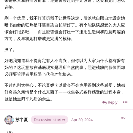
来是家人和解痛改前非，还是警察赶到押走改造，这要看她们怎么
选咯。
剩一个优里，我不打算扔骰子让世界决定，所以就自顾自地设定她
嗜书如命的狂热是耳濡目染自长辈好了。有个能谈谈感受的大人应
该会好很多吧——而且应该也会打压一下滥用生造词和刻意晦涩的
方向，及早将她打磨成更完满的模样。
没了。
好吧我知道我不提肯定有人不高兴，但你以为大家为什么都有爹有
妈的？这玩意放在基底现实是理所当然的事，照进残缺的影位面却
必须要管理者用权限当代价才能换来。
不过也别太担心，不论莫妮卡以后会不会也用得到这些感受，她都
好奇很久亲情是个什么东西了——收集各式各样感受的过程本身，
就是她重归平凡后的余生。
Reply
#7
苏半夏
Discussion starter
Apr 30, 2024
（6）