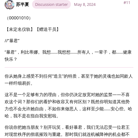
#11
苏半夏
Discussion starter
May 8, 2024
（00001010）
【未定名仪轨】【赠送干员】
//“暴君”
“暴君”，利比蒂娜。我想……我想想……所有人，一辈子，都……健康
快乐？
你从她身上感受不到任何“造主”的特质，甚至于她的灵魂也如同龄人
一样纤细易折。
这不是一个足够有力的理由，但你仍决定放宽对她的监禁——不喜
欢这个词？那你们的看护和收容又有何区别？既然你明知道其他势
力也不会允许她自由，不如你来做恶人，这样至少能……安心些。哈
哈，我不是在指自我安慰啦。
你说你把她当朋友？别开玩笑，看好暴君，我们无法忍受一位君王
对现世秩序的彻底摧毁与重建。那时我们就连机械降神的机会都不