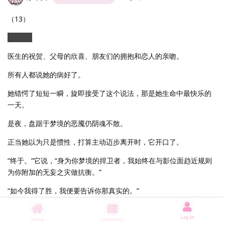
（13）
（8-2）
医生的祝贺、父母的欣喜、朋友们的拥抱和恋人的亲吻。
所有人都说她的病好了。
她错愕了短短一瞬，旋即接受了这个说法，那是她生命中最快乐的
一天。
是夜，盘踞于梦境的恶魇仍阴魂不散。
正当她以为只是惯性，打算主动迈步离开时，它开口了。
“终于。”它说，“身为你梦境的捍卫者，我始终在与影位面趋近规则
为你附加的无妄之灾做抗衡。”
“如今我得了胜，我便要告诉你那真实的。”
“凡你所知，皆为虚妄，凡你所属，皆为虚构。”
Log In
Home
Categories