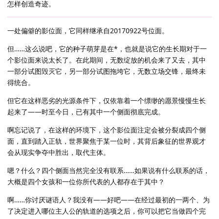
怎样创造奇迹。
一处偏僻的影位面，它同样继承自20170922号位面。
但……这么说吧，它的种子萌芽是在*，也就是说它的生长期对于一
个影位面来说太长了。在此期间，无数绽放的机会来了又去，其中
一部分试图毁灭它，另一部分试图拖垮它，无数立场交锋，最终未
得统合。
但它在这样恶劣的光源条件下，仅依靠着一个缥缈的愿景慢慢生长
起来了——时至今日，已有其中一个侧面彻底完成。
啊忘记说了，在这样的环境下，这个影位面注定会被分裂成四个侧
面，直到踏入正轨，世界聚焦于某一位时，其背后象征的世界观才
会从现实争夺中胜出，取代主体。
嗯？什么？四个侧面当然完全没有联系……如果说有什么联系的话，
大概是四个女孩和一位你所代表的人都存在于其中？
啊……你讨厌谜语人？我没有——好吧——在经过最初的一两个、为
了决定进入哪位主人公的轨道的选项之后，你可以把它当做四个完