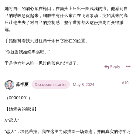
她将自己的眉心顶在枪口，在额头上压出一圈浅浅的痕。他感到自
己的呼吸急促起来，胸膛中有什么东西在飞速泵动，突如其来的高
压让他失去了对自己的控制感，整个世界都因这份抽离而变得渺
远。
手指颤抖着找到过往两千余日它应在的位置。
“你就当我始终卑劣吧。”
于是他六年来唯一见过的蓝色也消逝了。
Reply
#10
苏半夏
Discussion starter
May 3, 2024
（00001001）
【她笔尖的墨泪】
//“恋人”
“恋人”，埃伦蒂拉。我在这里向你描绘一场奇迹，并向真实的你学习