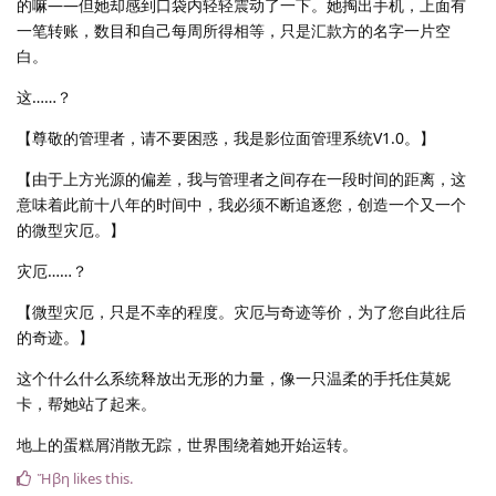
的嘛——但她却感到口袋内轻轻震动了一下。她掏出手机，上面有
一笔转账，数目和自己每周所得相等，只是汇款方的名字一片空
白。
这……？
【尊敬的管理者，请不要困惑，我是影位面管理系统V1.0。】
【由于上方光源的偏差，我与管理者之间存在一段时间的距离，这
意味着此前十八年的时间中，我必须不断追逐您，创造一个又一个
的微型灾厄。】
灾厄……？
【微型灾厄，只是不幸的程度。灾厄与奇迹等价，为了您自此往后
的奇迹。】
这个什么什么系统释放出无形的力量，像一只温柔的手托住莫妮
卡，帮她站了起来。
地上的蛋糕屑消散无踪，世界围绕着她开始运转。
Ἥβη
likes this
.