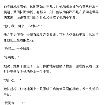
她不解地看着他，这困惑如此平凡，让他渴求重逢的心智从死灰里
爬起，受回忆而动摇，有那么一刻，他以为自己不是在质问这世界
的未来，而是在质问她为什么又偷吃了他的小零食。
“你，我，两个，不对吗？”
他几乎为所有生命所有魂灵哀哭起来，可对方仍无动于衷，冰冷得
像他们正坐着的坚石。
“给我……一个解释。”
“没有喔。”
她说，她身子凑近了一点，体贴地帮他擦了擦脸，整理好衣着，这
时他突然发觉她的身上一尘不染。
“为什么……”
她扶起枪，好奇地闭上一只眼瞄了瞄枪管里面的构造，发出失望的
声音。
“我问你——！”