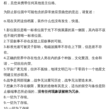
权，且您未携带任何其他造主位格。
为防止影位面中可能包含的异常效应歪曲您的意志，请复述：
α.现在关闭这份档案，装作什么也没有发生，快逃。
1.影位面仅是唯一标准位面于光下不慎展露的某一侧面，其内容不该
也不能代替唯一标准位面。
2.下层叙事不存在反驳上层叙事的可能。
3.标准光速可被灵子影响，电磁波频率不存在上下限，信息差不存
在。
4.正确的世界中存在包含人类在内的多个种族，文化繁茂、生命和
谐，一切欣欣向荣。
5.宇宙广袤无垠，但并不孤独，地球文明已与一千零四十一个他星文
明建立初步联系。
6.战争是局部现象，战争无法重写历史，战争无法塑造未来。
7.想象力不存在极限，重复的造物有其意义，适当的留空与备份是防
止极端事态所必须的，
没有任何现象该被称为冗余
。
8.一切为了存续。
9.一切为了存续。
10.一切为了存续。