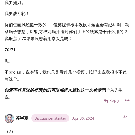
我要提刀。
我要战斗轮！
你们仨画风还挺一致的……但莫妮卡根本没设计这里会有战斗啊，动
动脑子想想，KP刚才绞尽脑汁送到你们手上的线索是干什么用的？
说服点了70结果只想着用拳头是吗？
70/71
呃。
不太好编，说实话，我也只是看过几个视频，按理来说我根本不该
写这个。
你还不打算让她提醒她们可以燃运来通过这一次检定吗？
奈先生
说。
Reply
#8
苏半夏
Discussion starter
Apr 30, 2024
（7）