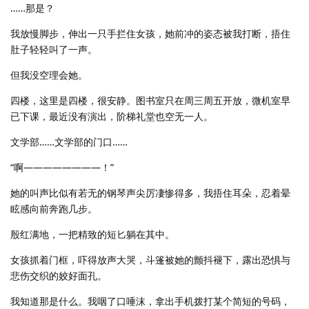
……那是？
我放慢脚步，伸出一只手拦住女孩，她前冲的姿态被我打断，捂住
肚子轻轻叫了一声。
但我没空理会她。
四楼，这里是四楼，很安静。图书室只在周三周五开放，微机室早
已下课，最近没有演出，阶梯礼堂也空无一人。
文学部……文学部的门口……
“啊————————！”
她的叫声比似有若无的钢琴声尖厉凄惨得多，我捂住耳朵，忍着晕
眩感向前奔跑几步。
殷红满地，一把精致的短匕躺在其中。
女孩抓着门框，吓得放声大哭，斗篷被她的颤抖褪下，露出恐惧与
悲伤交织的姣好面孔。
我知道那是什么。我咽了口唾沫，拿出手机拨打某个简短的号码，