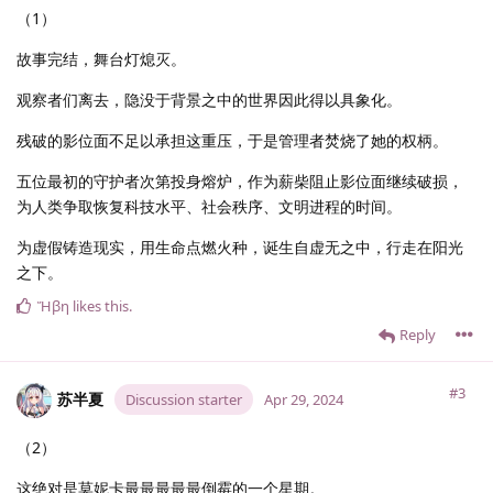
（1）
故事完结，舞台灯熄灭。
观察者们离去，隐没于背景之中的世界因此得以具象化。
残破的影位面不足以承担这重压，于是管理者焚烧了她的权柄。
五位最初的守护者次第投身熔炉，作为薪柴阻止影位面继续破损，
为人类争取恢复科技水平、社会秩序、文明进程的时间。
为虚假铸造现实，用生命点燃火种，诞生自虚无之中，行走在阳光
之下。
Ἥβη
likes this
.
Reply
#3
苏半夏
Discussion starter
Apr 29, 2024
（2）
这绝对是莫妮卡最最最最最倒霉的一个星期。