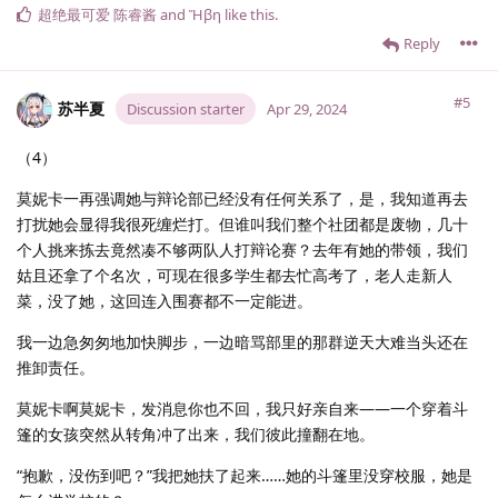
超绝最可爱 陈睿酱
and
Ἥβη
like this
.
Reply
#5
苏半夏
Discussion starter
Apr 29, 2024
（4）
莫妮卡一再强调她与辩论部已经没有任何关系了，是，我知道再去
打扰她会显得我很死缠烂打。但谁叫我们整个社团都是废物，几十
个人挑来拣去竟然凑不够两队人打辩论赛？去年有她的带领，我们
姑且还拿了个名次，可现在很多学生都去忙高考了，老人走新人
菜，没了她，这回连入围赛都不一定能进。
我一边急匆匆地加快脚步，一边暗骂部里的那群逆天大难当头还在
推卸责任。
莫妮卡啊莫妮卡，发消息你也不回，我只好亲自来——一个穿着斗
篷的女孩突然从转角冲了出来，我们彼此撞翻在地。
“抱歉，没伤到吧？”我把她扶了起来……她的斗篷里没穿校服，她是