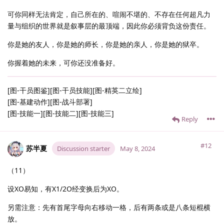
可你同样无法肯定，自己所在的、喧闹不堪的、不存在任何超凡力
量与组织的世界就是叙事层的最顶端，因此你必须背负这份责任。
你是她的友人，你是她的师长，你是她的亲人，你是她的狱卒。
你握着她的未来，可你还没准备好。
[图-干员图鉴][图-干员技能][图-精英二立绘]
[图-基建动作][图-战斗部署]
[图-技能一][图-技能二][图-技能三]
Reply
#12
苏半夏
Discussion starter
May 8, 2024
（11）
设XO易知，有X1/2O经变换后为XO。
另需注意：先有首尾字母向右移动一格，后有两条或是八条短棍横
放。