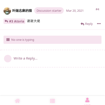
#4
叫做志麻的猫
Discussion starter
Mar 20, 2021
谢谢大佬
#3 Atoria
Reply
No one is typing
Write a Reply...
Log In