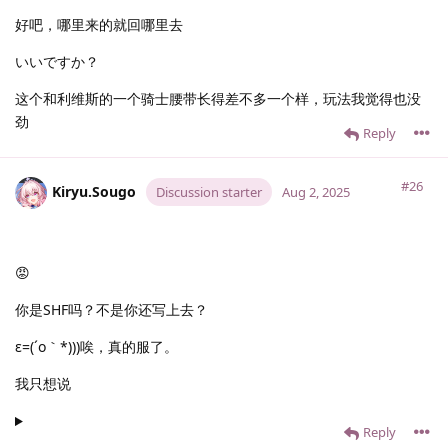
好吧，哪里来的就回哪里去
いいですか？
这个和利维斯的一个骑士腰带长得差不多一个样，玩法我觉得也没
劲
Reply
#26
Kiryu.​Sougo
Discussion starter
Aug 2, 2025
😡
你是SHF吗？不是你还写上去？
ε=(´ο｀*)))唉，真的服了。
我只想说
Reply