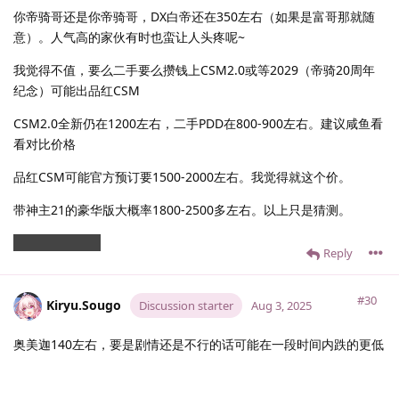
你帝骑哥还是你帝骑哥，DX白帝还在350左右（如果是富哥那就随
意）。人气高的家伙有时也蛮让人头疼呢~
我觉得不值，要么二手要么攒钱上CSM2.0或等2029（帝骑20周年
纪念）可能出品红CSM
CSM2.0全新仍在1200左右，二手PDD在800-900左右。建议咸鱼看
看对比价格
品红CSM可能官方预订要1500-2000左右。我觉得就这个价。
带神主21的豪华版大概率1800-2500多左右。以上只是猜测。
实际可能会更高
Reply
#30
Kiryu.​Sougo
Discussion starter
Aug 3, 2025
奥美迦140左右，要是剧情还是不行的话可能在一段时间内跌的更低