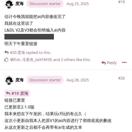
#19
度海
Discussion starter
Aug 25, 2025
估计今晚我就能把ai内容修改完了
我就在这里说了
L&DL V2及V3都会拒绝编入ai内容
怎么烂摊子都是我来收拾（
明天下午重置链接
#20
度海
replied to this.
俩fish
,
冷堇色
,
JieXYM59
, and
2
others
like this
.
Reply
#20
度海
Discussion starter
Aug 26, 2025
#19 度海
链接已重置
已更新至2.1.0版
我本来想在下午发的，结果玩cf玩的有点久（
这次小更新由我本人把原V1的ai内容进行了彻彻底底的删改
从这次更新之后都不会再带有ai生成的文本