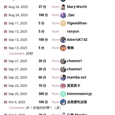
Aug 24, 2025
37 分
from
Mary Worth
Aug 24, 2025
100 分
from
_Qaz
Sep 11, 2025
5 分
from
Yigeaidihao
Y
Sep 13, 2025
5 分
from
ranyun
Sep 13, 2025
100 分
from
AsterisK7.​62
Sep 13, 2025
5 分
from
菁桐
Comment:
好耶
Sep 21, 2025
20 分
from
cheems1
Sep 21, 2025
20 分
from
cheems1
Sep 22, 2025
66 分
from
mamba out
Sep 23, 2025
10 分
from
莫莫莫卡
Sep 25, 2025
300 分
from
kmmmsssnnyy
K
Oct 6, 2025
100 分
from
凉菜爱吃凉菜
Comment:
好！你做的好啊！（喜）
Oct 9, 2025
20 分
from
江离.​Monika