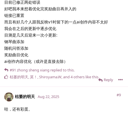
目前已修正两处错误
好吧我本来想着优化完奖励曲目再并入的
链接已重置
而且有好几个人跟我反映v1时留下的一点ai创作内容不太好
我会在之后的更新中逐步优化
目测是几天后迎来一次小更新:
钢琴曲添加
随机问答添加
奖励曲目优化
ai创作内容优化（或许是直接去除）
#91
zhong sheng xiang
replied to this.
枯萎的明天
,
莫！
,
Shiroyama.​W
, and
4
others
like this
.
Reply
#9
枯萎的明天
Aug 22, 2025
哇，还有彩蛋。