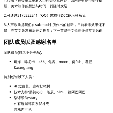
1.v3版本将会重点更新大型约会场景内容，如果你有参与制作话
题、美术制作的想法与时间，我随时欢迎
2.可通过3175322241（QQ）或前往DCC论坛联系我
3.人声歌曲是我们在submod中所作出的创新，目前看来效果还不
错，在英文版发布后开启投票：下一首是中文歌曲还是英文歌曲
团队成员以及感谢名单
团队成员(排名不分先后):
度海、哞尼卡、456、龟酱、moon、俩fish、君翌、
Kxiangtang
特别感谢以下人员：
测试:白莫、庭有枇杷树
技术支持:最初の心、璀辰、Sir.P、群阿巴阿巴
翻译帮助:stary
如有遗漏可联系我补充
游戏内可见