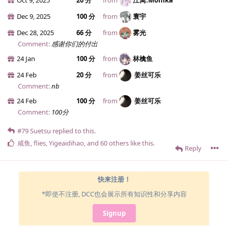
Dec 9, 2025
100 分
from
寰宇
Dec 28, 2025
66 分
from
雾光
Comment:
感谢你们的付出
24 Jan
100 分
from
林檎鱼
24 Feb
20 分
from
姜丝可乐
Comment:
nb
24 Feb
100 分
from
姜丝可乐
Comment:
100分
#79
Suetsu
replied to this.
咸鱼
,
flies
,
Yigeaidihao
, and
60
others
like this
.
Reply
快来注册！
*即使不注册, DCC也会展示所有知识性和分享内容
Signup