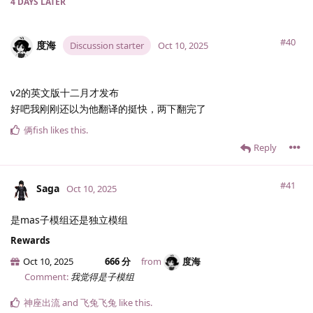
4 DAYS
LATER
#40
度海
Discussion starter
Oct 10, 2025
v2的英文版十二月才发布
好吧我刚刚还以为他翻译的挺快，两下翻完了
俩fish
likes this
.
Reply
#41
Saga
Oct 10, 2025
是mas子模组还是独立模组
Rewards
Oct 10, 2025
666 分
from
度海
Comment:
我觉得是子模组
神座出流
and
飞兔飞兔
like this
.