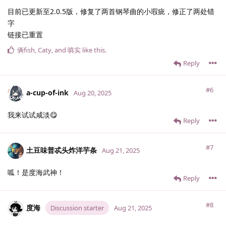
目前已更新至2.0.5版，修复了两首钢琴曲的小瑕疵，修正了两处错
字
链接已重置
俩fish
,
Caty
, and
嗔实
like this
.
Reply
#6
a-cup-of-ink
Aug 20, 2025
我来试试咸淡😋
Reply
#7
土豆味普忒头炸洋芋条
Aug 21, 2025
呱！是度海武神！
Reply
#8
度海
Discussion starter
Aug 21, 2025