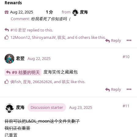
Rewards
Aug 22, 2025
1 分
from
度海
Comment:
给我看死了你知道吗（
#10
君翌
replied to this.
12Moon12
,
Shiroyama.​W
,
嗔实
, and
6
others
like this
.
Reply
#10
君翌
Aug 22, 2025
度海笑传之藏藏包
#9 枯萎的明天
俩fish
,
度海
,
266262626
, and
嗔实
like this
.
Reply
#11
度海
Discussion starter
Aug 23, 2025
目前可以把L&DL_moon这个文件夹删了
我们正在重置
已重置