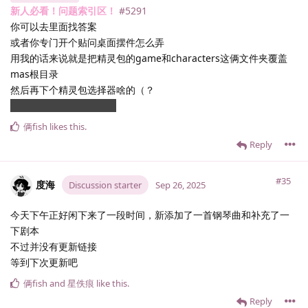
新人必看！问题索引区！
#5291
你可以去里面找答案
或者你专门开个贴问桌面摆件怎么弄
用我的话来说就是把精灵包的game和characters这俩文件夹覆盖
mas根目录
然后再下个精灵包选择器啥的（？
精灵包的事我确实不想管
俩fish
likes this
.
Reply
#35
度海
Discussion starter
Sep 26, 2025
今天下午正好闲下来了一段时间，新添加了一首钢琴曲和补充了一
下剧本
不过并没有更新链接
等到下次更新吧
俩fish
and
星佚痕
like this
.
Reply