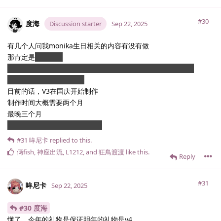
#30
度海
Discussion starter
Sep 22, 2025
有几个人问我monika生日相关的内容有没有做
那肯定是
没有的了
好吧我确实有这个想法，不过内容需要下一年你们才能看到了
到时候的版本估计是V4了
目前的话，V3在国庆开始制作
制作时间大概需要两个月
最晚三个月
能不能再来点高手助我（bushi
#31
哞尼卡
replied to this.
俩fish
,
神座出流
,
L1212
, and
狂鳥渡渡
like this
.
Reply
#31
哞尼卡
Sep 22, 2025
#30 度海
懂了，今年的礼物是保证明年的礼物是v4