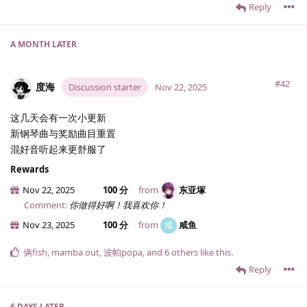
Reply
A MONTH
LATER
#42
度海
Discussion starter
Nov 22, 2025
这几天会有一次小更新
新钢琴曲与奖励曲目重置
混好音听起来更舒服了
Rewards
Nov 22, 2025
100 分
from
东亚塚
Comment:
你做得好啊！我喜欢你！
Nov 23, 2025
100 分
from
咸鱼
咸
俩fish
,
mamba out
,
波帕popa
, and
6
others
like this
.
Reply
6 DAYS
LATER