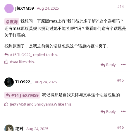
#14
JieXYM59
J
Aug 24, 2025
我想问一下原版mas上有"我们彼此多了解?"这个选项吗？
@度海
还有mas原版莫妮卡提到过她不能”打嗝“吗？我看咱们这有个话题是
关于打嗝的。
找到原因了，是我之前装的话题包跟这个话题内容冲突了。
#15
TLO922_
replied to this.
dsaa
likes this
.
Reply
#15
TLO922_
Aug 24, 2025
我记得那是自我关怀与文学这个话题包里的
#14 JieXYM59
JieXYM59
and
Shiroyama.​W
like this
.
Reply
#16
绝对
Aug 24, 2025