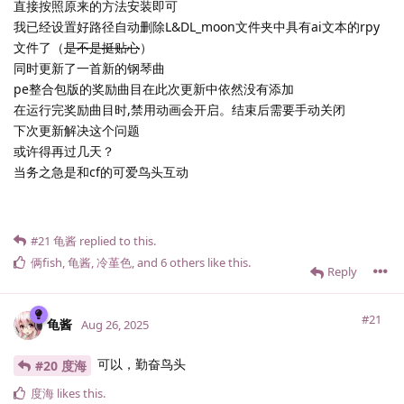
直接按照原来的方法安装即可
我已经设置好路径自动删除L&DL_moon文件夹中具有ai文本的rpy
文件了（
是不是挺贴心
）
同时更新了一首新的钢琴曲
pe整合包版的奖励曲目在此次更新中依然没有添加
在运行完奖励曲目时,禁用动画会开启。结束后需要手动关闭
下次更新解决这个问题
或许得再过几天？
当务之急是和cf的可爱鸟头互动
#21
龟酱
replied to this.
俩fish
,
龟酱
,
冷堇色
, and
6
others
like this
.
Reply
#21
龟酱
Aug 26, 2025
可以，勤奋鸟头
#20 度海
度海
likes this
.