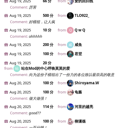
Aug 19, 2025
66 分
from
爱的回归线
Comment:
厉害
Aug 19, 2025
500 分
from
TLO922_
Comment:
好模组，让人疯
Aug 19, 2025
10 分
from
Q w Q
Q
Comment:
ohhhhh
Aug 19, 2025
200 分
from
咸鱼
咸
Aug 19, 2025
100 分
from
君翌
Aug 19, 2025
20 分
from
站在Mod的中心呼唤莫莫的爱
站
Comment:
向为这份子模组出了一份力的各位致以最崇高的敬意
Aug 20, 2025
100 分
from
Shiroyama.​W
Aug 20, 2025
100 分
from
龟酱
Comment:
做大做强！
Aug 20, 2025
114 分
from
河里的越亮
Comment:
good??
Aug 20, 2025
100 分
from
柳潇殇
Comment:
一百分呐！