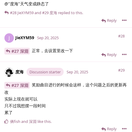
@"度海"天气变成静态了
#28
JieXYM59
and
#29
度海
replied to this.
Reply
#28
JieXYM59
J
Sep 20, 2025
正常，去设置里改一下
#27 深淵
Reply
#29
度海
Discussion starter
Sep 20, 2025
奖励曲目进行的时候会这样，这个问题之后的更新再
#27 深淵
改
实际上现在就可以
只不过我想摆一段时间
累了
俩fish
and
深淵
like this
.
Reply